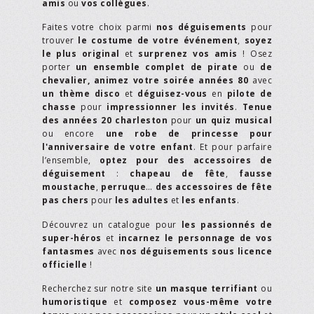
amis
ou
vos collègues
.
Faites votre choix parmi
nos déguisements
pour
trouver
le costume de votre événement
,
soyez
le plus original
et
surprenez vos amis
! Osez
porter
un ensemble complet de pirate
ou
de
chevalier,
animez votre soirée années 80
avec
un thème disco
et
déguisez-vous
en
pilote de
chasse
pour
impressionner les invités
.
Tenue
des années 20 charleston
pour
un quiz musical
ou encore
une robe de princesse pour
l'anniversaire de votre enfant
. Et pour parfaire
l’ensemble,
optez pour des accessoires de
déguisement
:
chapeau de fête
,
fausse
moustache
,
perruque
…
des accessoires de fête
pas chers
pour
les adultes
et
les enfants
.
Découvrez un catalogue pour
les passionnés de
super-héros
et
incarnez le personnage de vos
fantasmes
avec
nos déguisements sous licence
officielle
!
Recherchez sur notre site
un masque terrifiant
ou
humoristique
et
composez vous-même votre