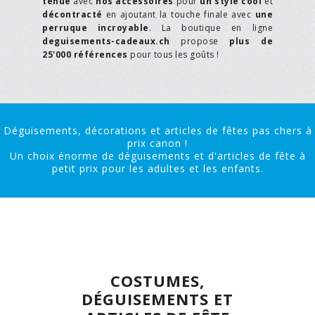
tenue
avec
nos accessoires
pour
un style cool
et
décontracté
en ajoutant la touche finale avec
une
perruque incroyable
. La boutique en ligne
deguisements-cadeaux.ch
propose
plus de
25'000 références
pour tous les goûts !
Déguisements, décorations et articles de fêtes pas chers à
prix canon !
Un choix énorme de déguisements et d'articles de fête à
petit prix pour les adultes et les enfants.
COSTUMES,
DÉGUISEMENTS ET