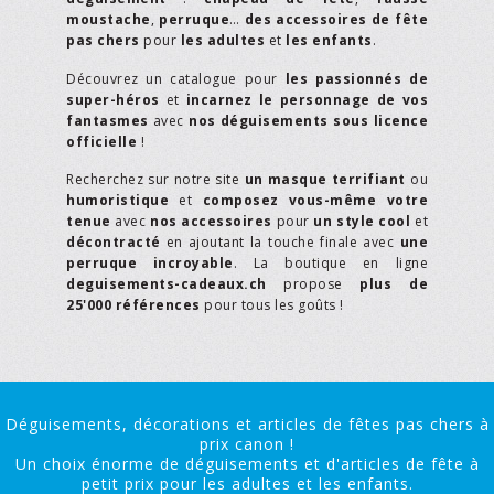
moustache
,
perruque
…
des accessoires de fête
pas chers
pour
les adultes
et
les enfants
.
Découvrez un catalogue pour
les passionnés de
super-héros
et
incarnez le personnage de vos
fantasmes
avec
nos déguisements sous licence
officielle
!
Recherchez sur notre site
un masque terrifiant
ou
humoristique
et
composez vous-même votre
tenue
avec
nos accessoires
pour
un style cool
et
décontracté
en ajoutant la touche finale avec
une
perruque incroyable
. La boutique en ligne
deguisements-cadeaux.ch
propose
plus de
25'000 références
pour tous les goûts !
Déguisements, décorations et articles de fêtes pas chers à
prix canon !
Un choix énorme de déguisements et d'articles de fête à
petit prix pour les adultes et les enfants.