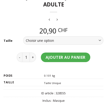
ADULTE
20,90
CHF
Taille
quantité de Masque en plastique Freddy adulte
AJOUTER AU PANIER
POIDS
0.101 kg
TAILLE
Taille Unique
ID article :
328555
Inclus :
Masque