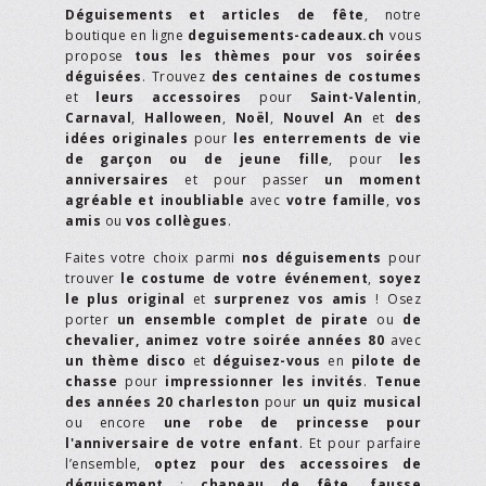
Déguisements et articles de fête
, notre
boutique en ligne
deguisements-cadeaux.ch
vous
propose
tous les thèmes pour vos soirées
déguisées
. Trouvez
des centaines de costumes
et
leurs accessoires
pour
Saint-Valentin
,
Carnaval
,
Halloween
,
Noël
,
Nouvel An
et
des
idées originales
pour
les enterrements de vie
de garçon ou de jeune fille
, pour
les
anniversaires
et pour passer
un moment
agréable et inoubliable
avec
votre famille
,
vos
amis
ou
vos collègues
.
Faites votre choix parmi
nos déguisements
pour
trouver
le costume de votre événement
,
soyez
le plus original
et
surprenez vos amis
! Osez
porter
un ensemble complet de pirate
ou
de
chevalier,
animez votre soirée années 80
avec
un thème disco
et
déguisez-vous
en
pilote de
chasse
pour
impressionner les invités
.
Tenue
des années 20 charleston
pour
un quiz musical
ou encore
une robe de princesse pour
l'anniversaire de votre enfant
. Et pour parfaire
l’ensemble,
optez pour des accessoires de
déguisement
:
chapeau de fête
,
fausse