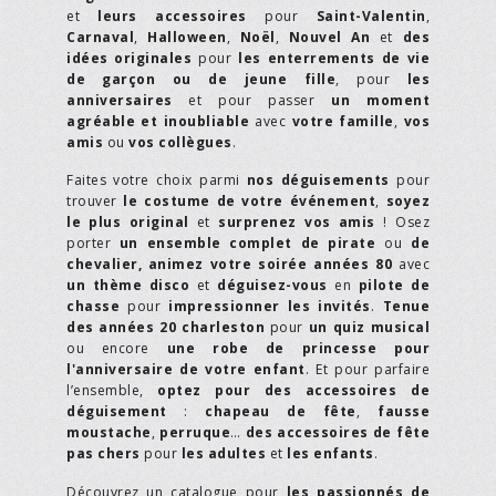
et
leurs accessoires
pour
Saint-Valentin
,
Carnaval
,
Halloween
,
Noël
,
Nouvel An
et
des
idées originales
pour
les enterrements de vie
de garçon ou de jeune fille
, pour
les
anniversaires
et pour passer
un moment
agréable et inoubliable
avec
votre famille
,
vos
amis
ou
vos collègues
.
Faites votre choix parmi
nos déguisements
pour
trouver
le costume de votre événement
,
soyez
le plus original
et
surprenez vos amis
! Osez
porter
un ensemble complet de pirate
ou
de
chevalier,
animez votre soirée années 80
avec
un thème disco
et
déguisez-vous
en
pilote de
chasse
pour
impressionner les invités
.
Tenue
des années 20 charleston
pour
un quiz musical
ou encore
une robe de princesse pour
l'anniversaire de votre enfant
. Et pour parfaire
l’ensemble,
optez pour des accessoires de
déguisement
:
chapeau de fête
,
fausse
moustache
,
perruque
…
des accessoires de fête
pas chers
pour
les adultes
et
les enfants
.
Découvrez un catalogue pour
les passionnés de