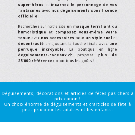
super-héros
et
incarnez le personnage de vos
fantasmes
avec
nos déguisements sous licence
officielle
!
Recherchez sur notre site
un masque terrifiant
ou
humoristique
et
composez vous-même votre
tenue
avec
nos accessoires
pour
un style cool
et
décontracté
en ajoutant la touche finale avec
une
perruque incroyable
. La boutique en ligne
deguisements-cadeaux.ch
propose
plus de
25'000 références
pour tous les goûts !
Déguisements, décorations et articles de fêtes pas chers à
prix canon !
Un choix énorme de déguisements et d'articles de fête à
petit prix pour les adultes et les enfants.