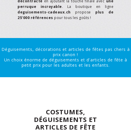
décontracté
en ajoutant la touche finale avec
une
perruque incroyable
. La boutique en ligne
deguisements-cadeaux.ch
propose
plus de
25'000 références
pour tous les goûts !
Déguisements, décorations et articles de fêtes pas chers à
prix canon !
Un choix énorme de déguisements et d'articles de fête à
petit prix pour les adultes et les enfants.
COSTUMES,
DÉGUISEMENTS ET
ARTICLES DE FÊTE