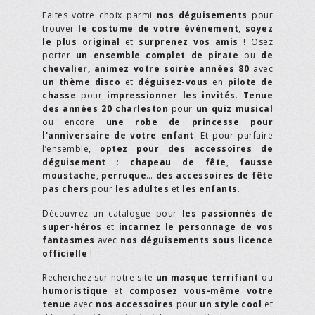
Faites votre choix parmi
nos déguisements
pour
trouver
le costume de votre événement
,
soyez
le plus original
et
surprenez vos amis
! Osez
porter
un ensemble complet de pirate
ou
de
chevalier,
animez votre soirée années 80
avec
un thème disco
et
déguisez-vous
en
pilote de
chasse
pour
impressionner les invités
.
Tenue
des années 20 charleston
pour
un quiz musical
ou encore
une robe de princesse pour
l'anniversaire de votre enfant
. Et pour parfaire
l’ensemble,
optez pour des accessoires de
déguisement
:
chapeau de fête
,
fausse
moustache
,
perruque
…
des accessoires de fête
pas chers
pour
les adultes
et
les enfants
.
Découvrez un catalogue pour
les passionnés de
super-héros
et
incarnez le personnage de vos
fantasmes
avec
nos déguisements sous licence
officielle
!
Recherchez sur notre site
un masque terrifiant
ou
humoristique
et
composez vous-même votre
tenue
avec
nos accessoires
pour
un style cool
et