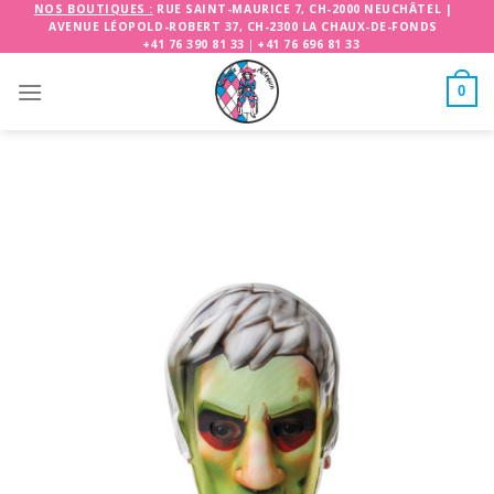
Skip
NOS BOUTIQUES :
RUE SAINT-MAURICE 7, CH-2000 NEUCHÂTEL
|
AVENUE LÉOPOLD-ROBERT 37, CH-2300 LA CHAUX-DE-FONDS
to
+41 76 390 81 33
|
+41 76 696 81 33
content
0