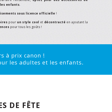
les enfants
.
isements sous licence officielle
!
oires
pour
un style cool
et
décontracté
en ajoutant la
rences
pour tous les goûts !
s à prix canon !
ur les adultes et les enfants.
S DE FÊTE