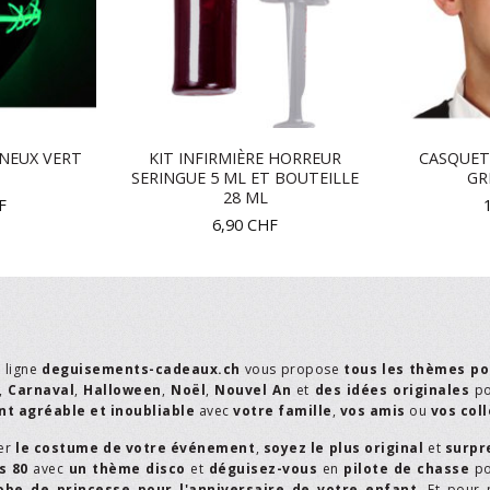
NEUX VERT
KIT INFIRMIÈRE HORREUR
CASQUET
SERINGUE 5 ML ET BOUTEILLE
GR
28 ML
F
6,90
CHF
n ligne
deguisements-cadeaux.ch
vous propose
tous les thèmes po
,
Carnaval
,
Halloween
,
Noël
,
Nouvel An
et
des idées originales
p
t agréable et inoubliable
avec
votre famille
,
vos amis
ou
vos col
er
le costume de votre événement
,
soyez le plus original
et
surpr
s 80
avec
un thème disco
et
déguisez-vous
en
pilote de chasse
p
obe de princesse pour l'anniversaire de votre enfant
. Et pour 