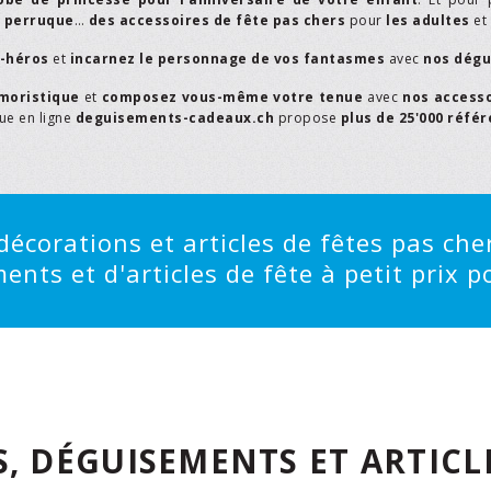
,
perruque
…
des accessoires de fête pas chers
pour
les adultes
et
r-héros
et
incarnez le personnage de vos fantasmes
avec
nos dégu
moristique
et
composez vous-même votre tenue
avec
nos access
que en ligne
deguisements-cadeaux.ch
propose
plus de 25'000 réfé
écorations et articles de fêtes pas cher
ts et d'articles de fête à petit prix po
, DÉGUISEMENTS ET ARTICLE