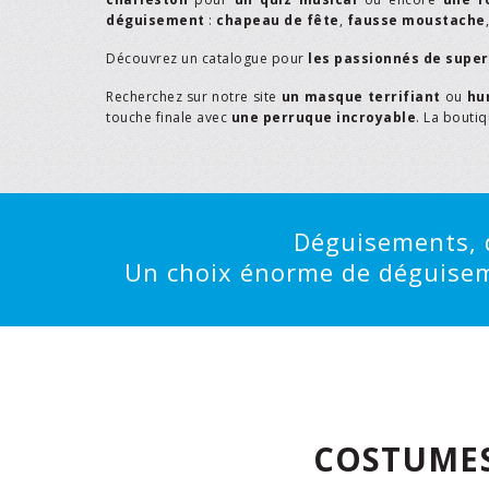
déguisement
:
chapeau de fête
,
fausse moustache
Découvrez un catalogue pour
les passionnés de supe
Recherchez sur notre site
un masque terrifiant
ou
hu
touche finale avec
une perruque incroyable
. La bouti
Déguisements, d
Un choix énorme de déguisemen
COSTUMES