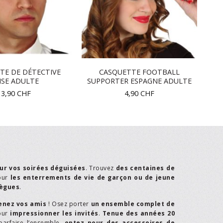
TE DE DÉTECTIVE
CASQUETTE FOOTBALL
ISE ADULTE
SUPPORTER ESPAGNE ADULTE
13,90
CHF
4,90
CHF
ur vos soirées déguisées
. Trouvez
des centaines de
our
les enterrements de vie de garçon ou de jeune
lègues
.
enez vos amis
! Osez porter
un ensemble complet de
our
impressionner les invités
.
Tenue des années 20
parfaire l’ensemble,
optez pour des accessoires de