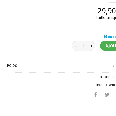
29,9
Taille uni
16 en s
quantité de Masque cla
AJOU
POIDS
0.
ID article 
Inclus :
Demi