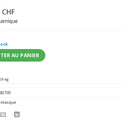
0
CHF
quenique
tock
ssique 1/2 casque Stormtrooper Star Wars VII adulte
TER AU PANIER
09 kg
:
82705
-masque