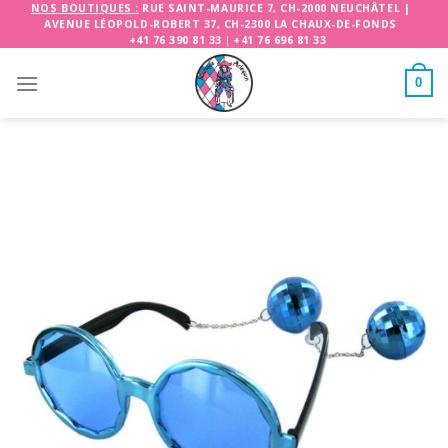
Skip
NOS BOUTIQUES :
RUE SAINT-MAURICE 7, CH-2000 NEUCHÂTEL
|
AVENUE LÉOPOLD-ROBERT 37, CH-2300 LA CHAUX-DE-FONDS
to
+41 76 390 81 33
|
+41 76 696 81 33
content
0