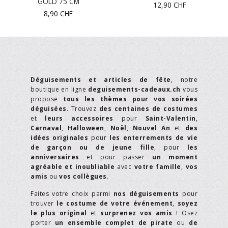
GOLD 75 CM
12,90
CHF
8,90
CHF
Déguisements et articles de fête
, notre
boutique en ligne
deguisements-cadeaux.ch
vous
propose
tous les thèmes pour vos soirées
déguisées
. Trouvez
des centaines de costumes
et
leurs accessoires
pour
Saint-Valentin
,
Carnaval
,
Halloween
,
Noël
,
Nouvel An
et
des
idées originales
pour
les enterrements de vie
de garçon ou de jeune fille
, pour
les
anniversaires
et pour passer
un moment
agréable et inoubliable
avec
votre famille
,
vos
amis
ou
vos collègues
.
Faites votre choix parmi
nos déguisements
pour
trouver
le costume de votre événement
,
soyez
le plus original
et
surprenez vos amis
! Osez
porter
un ensemble complet de pirate
ou
de