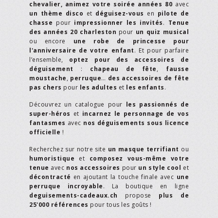
chevalier,
animez votre soirée années 80
avec
un thème disco
et
déguisez-vous
en
pilote de
chasse
pour
impressionner les invités
.
Tenue
des années 20 charleston
pour
un quiz musical
ou encore
une robe de princesse pour
l'anniversaire de votre enfant
. Et pour parfaire
l’ensemble,
optez pour des accessoires de
déguisement
:
chapeau de fête
,
fausse
moustache
,
perruque
…
des accessoires de fête
pas chers
pour
les adultes
et
les enfants
.
Découvrez un catalogue pour
les passionnés de
super-héros
et
incarnez le personnage de vos
fantasmes
avec
nos déguisements sous licence
officielle
!
Recherchez sur notre site
un masque terrifiant
ou
humoristique
et
composez vous-même votre
tenue
avec
nos accessoires
pour
un style cool
et
décontracté
en ajoutant la touche finale avec
une
perruque incroyable
. La boutique en ligne
deguisements-cadeaux.ch
propose
plus de
25'000 références
pour tous les goûts !