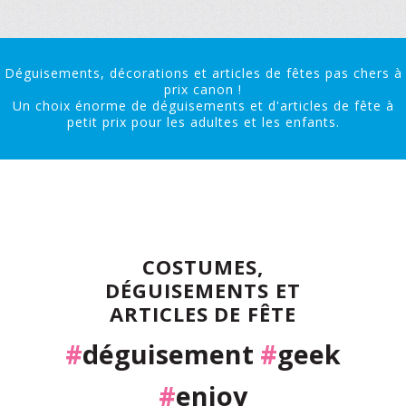
Déguisements, décorations et articles de fêtes pas chers à
prix canon !
Un choix énorme de déguisements et d'articles de fête à
petit prix pour les adultes et les enfants.
COSTUMES,
DÉGUISEMENTS ET
ARTICLES DE FÊTE
#
déguisement
#
geek
#
enjoy