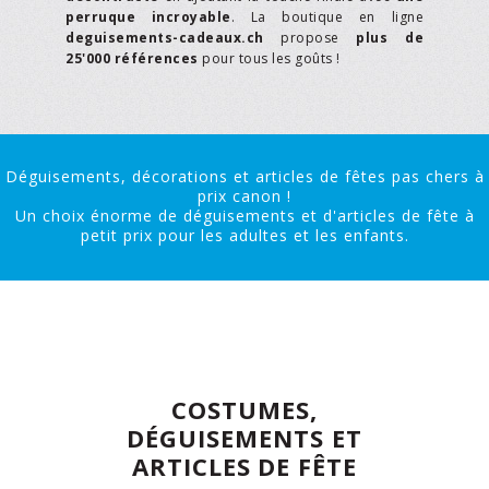
perruque incroyable
. La boutique en ligne
deguisements-cadeaux.ch
propose
plus de
25'000 références
pour tous les goûts !
Déguisements, décorations et articles de fêtes pas chers à
prix canon !
Un choix énorme de déguisements et d'articles de fête à
petit prix pour les adultes et les enfants.
COSTUMES,
DÉGUISEMENTS ET
ARTICLES DE FÊTE