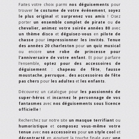
Faites votre choix parmi
nos déguisements
pour
trouver
le costume de votre événement
,
soyez
le plus original
et
surprenez vos amis
! Osez
porter
un ensemble complet de pirate
ou
de
chevalier,
animez votre soirée années 80
avec
un thème disco
et
déguisez-vous
en
pilote de
chasse
pour
impressionner les invités
.
Tenue
des années 20 charleston
pour
un quiz musical
ou encore
une robe de princesse pour
l'anniversaire de votre enfant
. Et pour parfaire
l’ensemble,
optez pour des accessoires de
déguisement
:
chapeau de fête
,
fausse
moustache
,
perruque
…
des accessoires de fête
pas chers
pour
les adultes
et
les enfants
.
Découvrez un catalogue pour
les passionnés de
super-héros
et
incarnez le personnage de vos
fantasmes
avec
nos déguisements sous licence
officielle
!
Recherchez sur notre site
un masque terrifiant
ou
humoristique
et
composez vous-même votre
tenue
avec
nos accessoires
pour
un style cool
et
décontracté
en ajoutant la touche finale avec
une