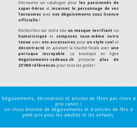
Découvrez un catalogue pour
les passionnés de
super-héros
et
incarnez le personnage de vos
fantasmes
avec
nos déguisements sous licence
officielle
!
Recherchez sur notre site
un masque terrifiant
ou
humoristique
et
composez vous-même votre
tenue
avec
nos accessoires
pour
un style cool
et
décontracté
en ajoutant la touche finale avec
une
perruque incroyable
. La boutique en ligne
deguisements-cadeaux.ch
propose
plus de
25'000 références
pour tous les goûts !
Déguisements, décorations et articles de fêtes pas chers à
prix canon !
Un choix énorme de déguisements et d'articles de fête à
petit prix pour les adultes et les enfants.