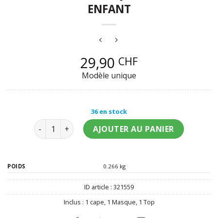
ENFANT
29,90
CHF
Modèle unique
36 en stock
quantité de Kit top et masque Batman enfant
AJOUTER AU PANIER
POIDS
0.266 kg
ID article :
321559
Inclus :
1 cape
,
1 Masque
,
1 Top