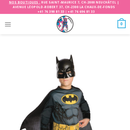
Skip
NOS BOUTIQUES :
RUE SAINT-MAURICE 7, CH-2000 NEUCHÂTEL
|
AVENUE LÉOPOLD-ROBERT 37, CH-2300 LA CHAUX-DE-FONDS
to
+41 76 390 81 33
|
+41 76 696 81 33
content
0