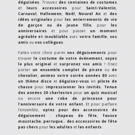
déguisées
. Trouvez
des centaines de costumes
et
leurs accessoires
pour
Saint-Valentin
,
Carnaval
,
Halloween
,
Noël
,
Nouvel An
et
des
idées originales
pour
les enterrements de vie
de garçon ou de jeune fille
, pour
les
anniversaires
et pour passer
un moment
agréable et inoubliable
avec
votre famille
,
vos
amis
ou
vos collègues
.
Faites votre choix parmi
nos déguisements
pour
trouver
le costume de votre événement
,
soyez
le plus original
et
surprenez vos amis
! Osez
porter
un ensemble complet de pirate
ou
de
chevalier,
animez votre soirée années 80
avec
un thème disco
et
déguisez-vous
en
pilote de
chasse
pour
impressionner les invités
.
Tenue
des années 20 charleston
pour
un quiz musical
ou encore
une robe de princesse pour
l'anniversaire de votre enfant
. Et pour parfaire
l’ensemble,
optez pour des accessoires de
déguisement
:
chapeau de fête
,
fausse
moustache
,
perruque
…
des accessoires de fête
pas chers
pour
les adultes
et
les enfants
.