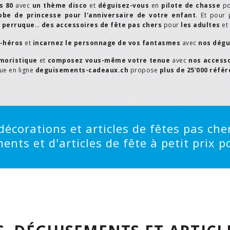
s 80
avec
un thème disco
et
déguisez-vous
en
pilote de chasse
p
obe de princesse pour l'anniversaire de votre enfant
. Et pour 
,
perruque
…
des accessoires de fête pas chers
pour
les adultes
et
r-héros
et
incarnez le personnage de vos fantasmes
avec
nos dégu
moristique
et
composez vous-même votre tenue
avec
nos access
que en ligne
deguisements-cadeaux.ch
propose
plus de 25'000 réfé
écorations et articles de fêtes pas cher
ts et d'articles de fête à petit prix po