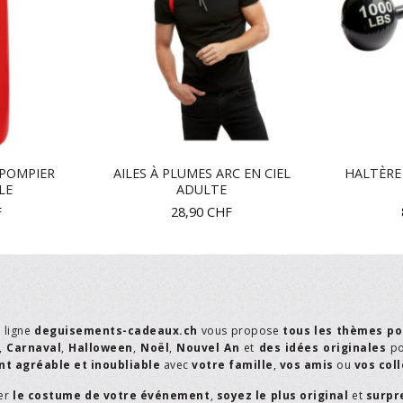
 POMPIER
AILES À PLUMES ARC EN CIEL
HALTÈRE
LE
ADULTE
F
28,90
CHF
n ligne
deguisements-cadeaux.ch
vous propose
tous les thèmes po
,
Carnaval
,
Halloween
,
Noël
,
Nouvel An
et
des idées originales
p
t agréable et inoubliable
avec
votre famille
,
vos amis
ou
vos col
er
le costume de votre événement
,
soyez le plus original
et
surpr