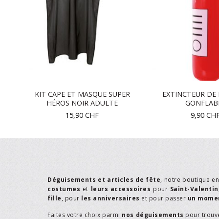
R A
KIT CAPE ET MASQUE SUPER
EXTINCTEUR DE
HÉROS NOIR ADULTE
GONFLAB
15,90
CHF
9,90
CH
Déguisements et articles de fête
, notre boutique e
costumes
et
leurs accessoires
pour
Saint-Valentin
fille
, pour
les anniversaires
et pour passer
un momen
Faites votre choix parmi
nos déguisements
pour trouv