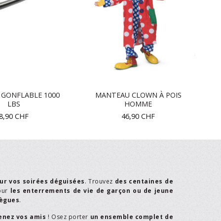
 GONFLABLE 1000
MANTEAU CLOWN À POIS
LBS
HOMME
8,90
CHF
46,90
CHF
ur vos soirées déguisées
. Trouvez
des centaines de
our
les enterrements de vie de garçon ou de jeune
lègues
.
enez vos amis
! Osez porter
un ensemble complet de