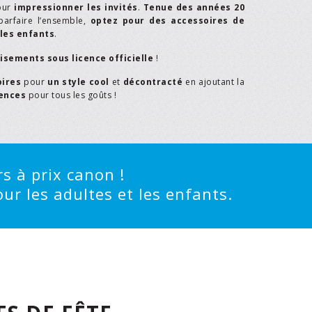
our
impressionner les invités
.
Tenue des années 20
parfaire l’ensemble,
optez pour des accessoires de
les enfants
.
isements sous licence officielle
!
oires
pour
un style cool
et
décontracté
en ajoutant la
rences
pour tous les goûts !
s à prix canon !
ur les adultes et les enfants.