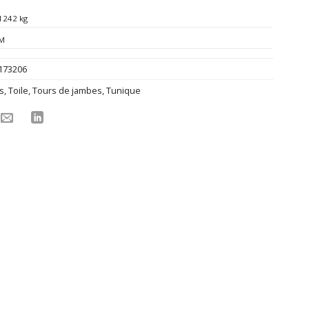
1242 kg
M
173206
s
,
Toile
,
Tours de jambes
,
Tunique