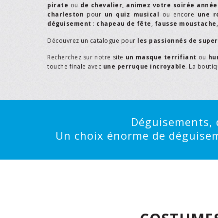
pirate
ou
de chevalier,
animez votre soirée année
charleston
pour
un quiz musical
ou encore
une r
déguisement
:
chapeau de fête
,
fausse moustache
Découvrez un catalogue pour
les passionnés de supe
Recherchez sur notre site
un masque terrifiant
ou
hu
touche finale avec
une perruque incroyable
. La bouti
Déguisements, d
Un choix énorme de déguisemen