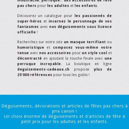
moustache
,
perruque
…
des accessoires de fête
pas chers
pour
les adultes
et
les enfants
.
Découvrez un catalogue pour
les passionnés de
super-héros
et
incarnez le personnage de vos
fantasmes
avec
nos déguisements sous licence
officielle
!
Recherchez sur notre site
un masque terrifiant
ou
humoristique
et
composez vous-même votre
tenue
avec
nos accessoires
pour
un style cool
et
décontracté
en ajoutant la touche finale avec
une
perruque incroyable
. La boutique en ligne
deguisements-cadeaux.ch
propose
plus de
25'000 références
pour tous les goûts !
Déguisements, décorations et articles de fêtes pas chers à
prix canon !
Un choix énorme de déguisements et d'articles de fête à
petit prix pour les adultes et les enfants.