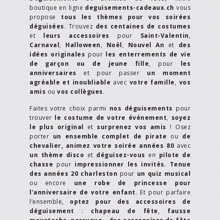
boutique en ligne
deguisements-cadeaux.ch
vous
propose
tous les thèmes pour vos soirées
déguisées
. Trouvez
des centaines de costumes
et
leurs accessoires
pour
Saint-Valentin
,
Carnaval
,
Halloween
,
Noël
,
Nouvel An
et
des
idées originales
pour
les enterrements de vie
de garçon ou de jeune fille
, pour
les
anniversaires
et pour passer
un moment
agréable et inoubliable
avec
votre famille
,
vos
amis
ou
vos collègues
.
Faites votre choix parmi
nos déguisements
pour
trouver
le costume de votre événement
,
soyez
le plus original
et
surprenez vos amis
! Osez
porter
un ensemble complet de pirate
ou
de
chevalier,
animez votre soirée années 80
avec
un thème disco
et
déguisez-vous
en
pilote de
chasse
pour
impressionner les invités
.
Tenue
des années 20 charleston
pour
un quiz musical
ou encore
une robe de princesse pour
l'anniversaire de votre enfant
. Et pour parfaire
l’ensemble,
optez pour des accessoires de
déguisement
:
chapeau de fête
,
fausse