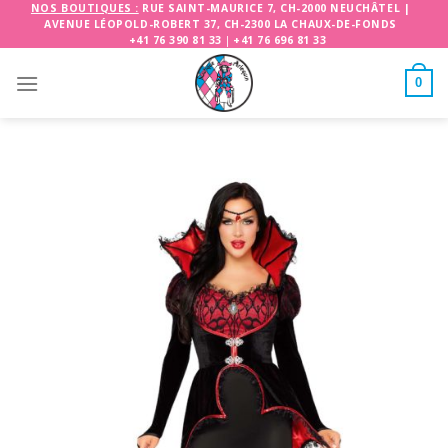
Skip
NOS BOUTIQUES :
RUE SAINT-MAURICE 7, CH-2000 NEUCHÂTEL
|
AVENUE LÉOPOLD-ROBERT 37, CH-2300 LA CHAUX-DE-FONDS
to
+41 76 390 81 33
|
+41 76 696 81 33
content
0