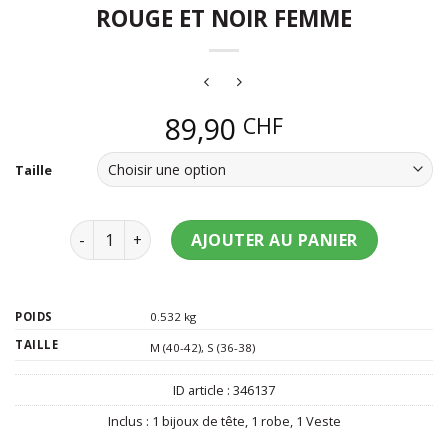
ROUGE ET NOIR FEMME
89,90
CHF
Taille
quantité de Déguisement vampire sexy rouge et n
AJOUTER AU PANIER
POIDS
0.532 kg
TAILLE
M (40-42)
,
S (36-38)
ID article :
346137
Inclus :
1 bijoux de tête
,
1 robe
,
1 Veste