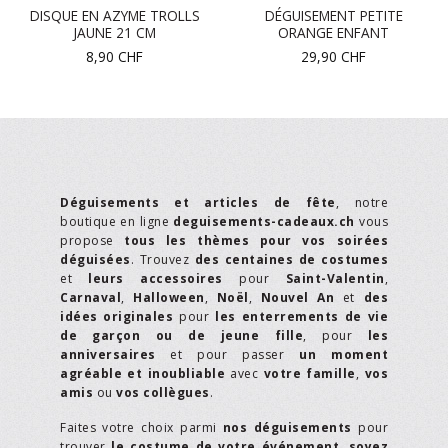
DISQUE EN AZYME TROLLS
DÉGUISEMENT PETITE
JAUNE 21 CM
ORANGE ENFANT
8,90
CHF
29,90
CHF
Déguisements et articles de fête
, notre
boutique en ligne
deguisements-cadeaux.ch
vous
propose
tous les thèmes pour vos soirées
déguisées
. Trouvez
des centaines de costumes
et
leurs accessoires
pour
Saint-Valentin
,
Carnaval
,
Halloween
,
Noël
,
Nouvel An
et
des
idées originales
pour
les enterrements de vie
de garçon ou de jeune fille
, pour
les
anniversaires
et pour passer
un moment
agréable et inoubliable
avec
votre famille
,
vos
amis
ou
vos collègues
.
Faites votre choix parmi
nos déguisements
pour
trouver
le costume de votre événement
,
soyez