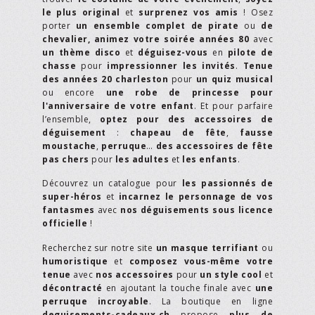
le plus original
et
surprenez vos amis
! Osez
porter
un ensemble complet de pirate
ou
de
chevalier,
animez votre soirée années 80
avec
un thème disco
et
déguisez-vous
en
pilote de
chasse
pour
impressionner les invités
.
Tenue
des années 20 charleston
pour
un quiz musical
ou encore
une robe de princesse pour
l'anniversaire de votre enfant
. Et pour parfaire
l’ensemble,
optez pour des accessoires de
déguisement
:
chapeau de fête
,
fausse
moustache
,
perruque
…
des accessoires de fête
pas chers
pour
les adultes
et
les enfants
.
Découvrez un catalogue pour
les passionnés de
super-héros
et
incarnez le personnage de vos
fantasmes
avec
nos déguisements sous licence
officielle
!
Recherchez sur notre site
un masque terrifiant
ou
humoristique
et
composez vous-même votre
tenue
avec
nos accessoires
pour
un style cool
et
décontracté
en ajoutant la touche finale avec
une
perruque incroyable
. La boutique en ligne
deguisements-cadeaux.ch
propose
plus de