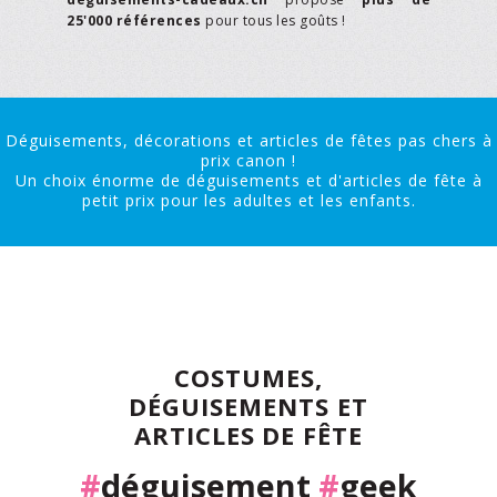
25'000 références
pour tous les goûts !
Déguisements, décorations et articles de fêtes pas chers à
prix canon !
Un choix énorme de déguisements et d'articles de fête à
petit prix pour les adultes et les enfants.
COSTUMES,
DÉGUISEMENTS ET
ARTICLES DE FÊTE
#
déguisement
#
geek