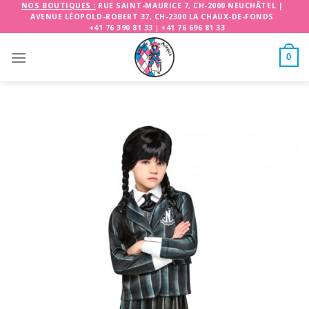
Skip
NOS BOUTIQUES :
RUE SAINT-MAURICE 7, CH-2000 NEUCHÂTEL
|
AVENUE LÉOPOLD-ROBERT 37, CH-2300 LA CHAUX-DE-FONDS
to
+41 76 390 81 33
|
+41 76 696 81 33
content
0