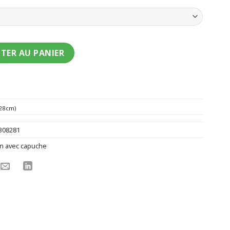
t tigre réaliste enfant
TER AU PANIER
128cm)
308281
n avec capuche