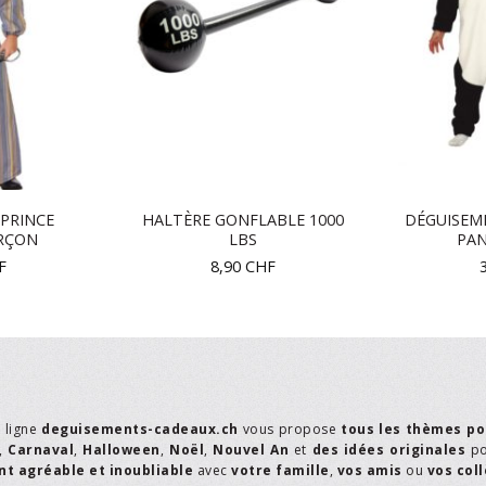
PRINCE
HALTÈRE GONFLABLE 1000
DÉGUISEM
ARÇON
LBS
PA
F
8,90
CHF
n ligne
deguisements-cadeaux.ch
vous propose
tous les thèmes po
,
Carnaval
,
Halloween
,
Noël
,
Nouvel An
et
des idées originales
p
t agréable et inoubliable
avec
votre famille
,
vos amis
ou
vos col