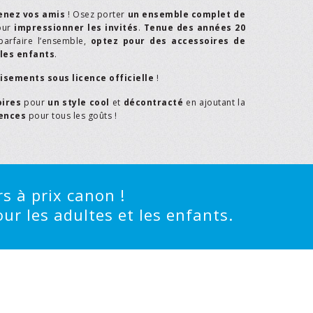
enez vos amis
! Osez porter
un ensemble complet de
our
impressionner les invités
.
Tenue des années 20
parfaire l’ensemble,
optez pour des accessoires de
les enfants
.
isements sous licence officielle
!
oires
pour
un style cool
et
décontracté
en ajoutant la
rences
pour tous les goûts !
s à prix canon !
ur les adultes et les enfants.