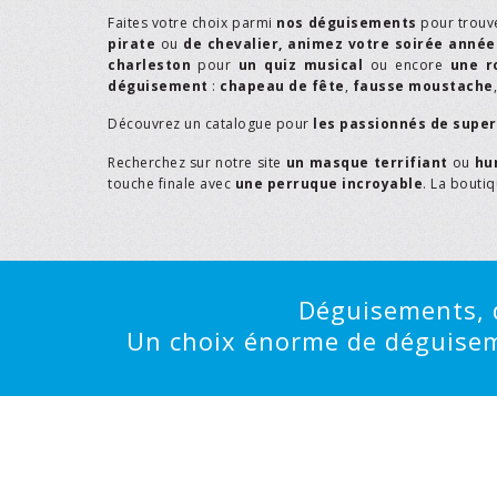
Faites votre choix parmi
nos déguisements
pour trouv
pirate
ou
de chevalier,
animez votre soirée année
charleston
pour
un quiz musical
ou encore
une r
déguisement
:
chapeau de fête
,
fausse moustache
Découvrez un catalogue pour
les passionnés de supe
Recherchez sur notre site
un masque terrifiant
ou
hu
touche finale avec
une perruque incroyable
. La bouti
Déguisements, d
Un choix énorme de déguisemen