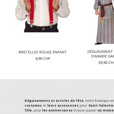
DÉGUISEMENT 
BRETELLES ROUGE ENFANT
M
D’ARABIE G
4,90
CHF
39,90
CH
Déguisements et articles de fête
, notre boutique e
costumes
et
leurs accessoires
pour
Saint-Valentin
fille
, pour
les anniversaires
et pour passer
un momen