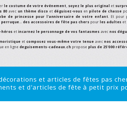
er
le costume de votre événement
,
soyez le plus original
et
surpr
s 80
avec
un thème disco
et
déguisez-vous
en
pilote de chasse
p
obe de princesse pour l'anniversaire de votre enfant
. Et pour 
,
perruque
…
des accessoires de fête pas chers
pour
les adultes
et
r-héros
et
incarnez le personnage de vos fantasmes
avec
nos dégu
moristique
et
composez vous-même votre tenue
avec
nos access
que en ligne
deguisements-cadeaux.ch
propose
plus de 25'000 réfé
écorations et articles de fêtes pas cher
ts et d'articles de fête à petit prix po