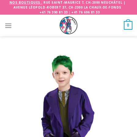
Skip
NOS BOUTIQUES :
RUE SAINT-MAURICE 7, CH-2000 NEUCHÂTEL
|
AVENUE LÉOPOLD-ROBERT 37, CH-2300 LA CHAUX-DE-FONDS
to
+41 76 390 81 33
|
+41 76 696 81 33
content
0