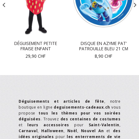
DÉGUISEMENT PETITE
DISQUE EN AZYME PAT’
FRAISE ENFANT
PATROUILLE BLEU 21 CM
29,90
CHF
8,90
CHF
Déguisements et articles de fête
, notre
boutique en ligne
deguisements-cadeaux.ch
vous
propose
tous les thèmes pour vos soirées
déguisées
. Trouvez
des centaines de costumes
et
leurs accessoires
pour
Saint-Valentin
,
Carnaval
,
Halloween
,
Noël
,
Nouvel An
et
des
idées originales
pour
les enterrements de vie