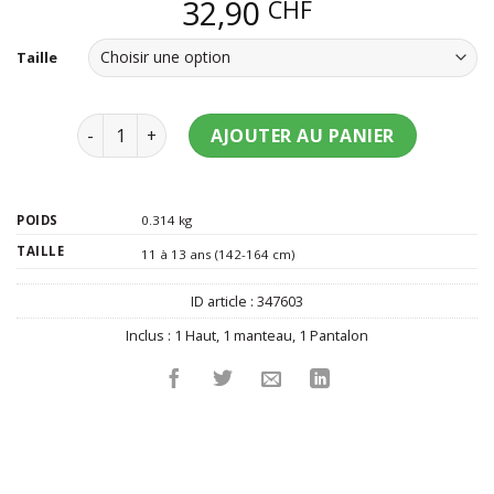
32,90
CHF
Taille
quantité de Déguisement The Joker Dark Knight
AJOUTER AU PANIER
POIDS
0.314 kg
TAILLE
11 à 13 ans (142-164 cm)
ID article :
347603
Inclus :
1 Haut
,
1 manteau
,
1 Pantalon