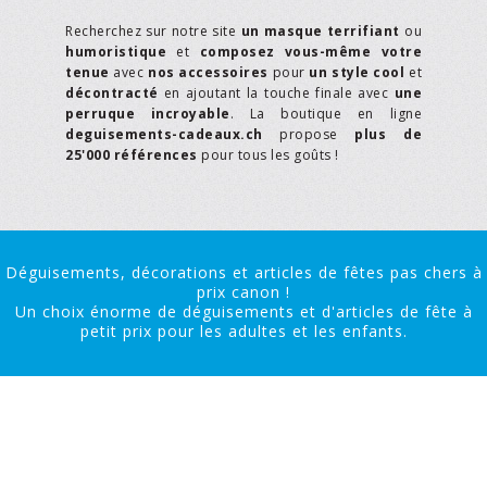
Recherchez sur notre site
un masque terrifiant
ou
humoristique
et
composez vous-même votre
tenue
avec
nos accessoires
pour
un style cool
et
décontracté
en ajoutant la touche finale avec
une
perruque incroyable
. La boutique en ligne
deguisements-cadeaux.ch
propose
plus de
25'000 références
pour tous les goûts !
Déguisements, décorations et articles de fêtes pas chers à
prix canon !
Un choix énorme de déguisements et d'articles de fête à
petit prix pour les adultes et les enfants.