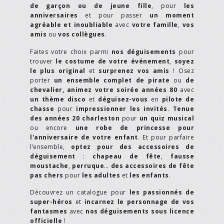
de garçon ou de jeune fille
, pour
les
anniversaires
et pour passer
un moment
agréable et inoubliable
avec
votre famille
,
vos
amis
ou
vos collègues
.
Faites votre choix parmi
nos déguisements
pour
trouver
le costume de votre événement
,
soyez
le plus original
et
surprenez vos amis
! Osez
porter
un ensemble complet de pirate
ou
de
chevalier,
animez votre soirée années 80
avec
un thème disco
et
déguisez-vous
en
pilote de
chasse
pour
impressionner les invités
.
Tenue
des années 20 charleston
pour
un quiz musical
ou encore
une robe de princesse pour
l'anniversaire de votre enfant
. Et pour parfaire
l’ensemble,
optez pour des accessoires de
déguisement
:
chapeau de fête
,
fausse
moustache
,
perruque
…
des accessoires de fête
pas chers
pour
les adultes
et
les enfants
.
Découvrez un catalogue pour
les passionnés de
super-héros
et
incarnez le personnage de vos
fantasmes
avec
nos déguisements sous licence
officielle
!