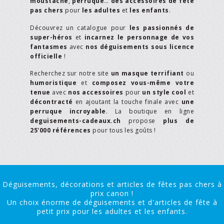
moustache
,
perruque
…
des accessoires de fête
pas chers
pour
les adultes
et
les enfants
.
Découvrez un catalogue pour
les passionnés de
super-héros
et
incarnez le personnage de vos
fantasmes
avec
nos déguisements sous licence
officielle
!
Recherchez sur notre site
un masque terrifiant
ou
humoristique
et
composez vous-même votre
tenue
avec
nos accessoires
pour
un style cool
et
décontracté
en ajoutant la touche finale avec
une
perruque incroyable
. La boutique en ligne
deguisements-cadeaux.ch
propose
plus de
25'000 références
pour tous les goûts !
Déguisements, décorations et articles de fêtes pas chers à
prix canon !
Un choix énorme de déguisements et d'articles de fête à
petit prix pour les adultes et les enfants.