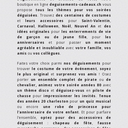
boutique en ligne
deguisements-cadeaux.ch
vous
propose
tous les thèmes pour vos soirées
déguisées
. Trouvez
des centaines de costumes
et
leurs accessoires
pour
Saint-Valentin
,
Carnaval
,
Halloween
,
Noël
,
Nouvel An
et
des
idées originales
pour
les enterrements de vie
de garçon ou de jeune fille
, pour
les
anniversaires
et pour passer
un moment
agréable et inoubliable
avec
votre famille
,
vos
amis
ou
vos collègues
.
Faites votre choix parmi
nos déguisements
pour
trouver
le costume de votre événement
,
soyez
le plus original
et
surprenez vos amis
! Osez
porter
un ensemble complet de pirate
ou
de
chevalier,
animez votre soirée années 80
avec
un thème disco
et
déguisez-vous
en
pilote de
chasse
pour
impressionner les invités
.
Tenue
des années 20 charleston
pour
un quiz musical
ou encore
une robe de princesse pour
l'anniversaire de votre enfant
. Et pour parfaire
l’ensemble,
optez pour des accessoires de
déguisement
:
chapeau de fête
,
fausse