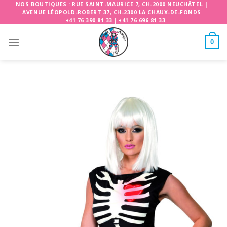
Skip
NOS BOUTIQUES :
RUE SAINT-MAURICE 7, CH-2000 NEUCHÂTEL
|
AVENUE LÉOPOLD-ROBERT 37, CH-2300 LA CHAUX-DE-FONDS
to
+41 76 390 81 33
|
+41 76 696 81 33
content
0