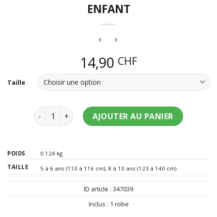
ENFANT
14,90
CHF
Taille
quantité de Déguisement serial killer enfant
AJOUTER AU PANIER
POIDS
0.124 kg
TAILLE
5 à 6 ans (110 à 116 cm)
,
8 à 10 ans (123 à 140 cm)
ID article :
347039
Inclus :
1 robe