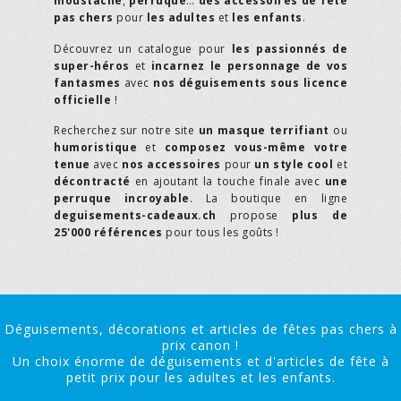
moustache
,
perruque
…
des accessoires de fête
pas chers
pour
les adultes
et
les enfants
.
Découvrez un catalogue pour
les passionnés de
super-héros
et
incarnez le personnage de vos
fantasmes
avec
nos déguisements sous licence
officielle
!
Recherchez sur notre site
un masque terrifiant
ou
humoristique
et
composez vous-même votre
tenue
avec
nos accessoires
pour
un style cool
et
décontracté
en ajoutant la touche finale avec
une
perruque incroyable
. La boutique en ligne
deguisements-cadeaux.ch
propose
plus de
25'000 références
pour tous les goûts !
Déguisements, décorations et articles de fêtes pas chers à
prix canon !
Un choix énorme de déguisements et d'articles de fête à
petit prix pour les adultes et les enfants.