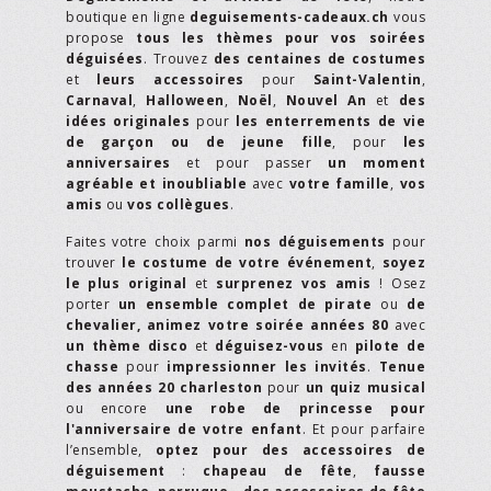
boutique en ligne
deguisements-cadeaux.ch
vous
propose
tous les thèmes pour vos soirées
déguisées
. Trouvez
des centaines de costumes
et
leurs accessoires
pour
Saint-Valentin
,
Carnaval
,
Halloween
,
Noël
,
Nouvel An
et
des
idées originales
pour
les enterrements de vie
de garçon ou de jeune fille
, pour
les
anniversaires
et pour passer
un moment
agréable et inoubliable
avec
votre famille
,
vos
amis
ou
vos collègues
.
Faites votre choix parmi
nos déguisements
pour
trouver
le costume de votre événement
,
soyez
le plus original
et
surprenez vos amis
! Osez
porter
un ensemble complet de pirate
ou
de
chevalier,
animez votre soirée années 80
avec
un thème disco
et
déguisez-vous
en
pilote de
chasse
pour
impressionner les invités
.
Tenue
des années 20 charleston
pour
un quiz musical
ou encore
une robe de princesse pour
l'anniversaire de votre enfant
. Et pour parfaire
l’ensemble,
optez pour des accessoires de
déguisement
:
chapeau de fête
,
fausse