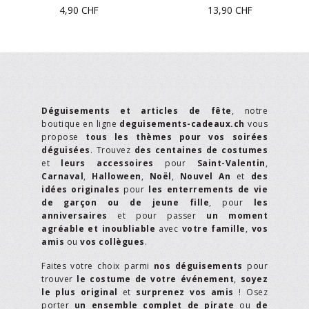
4,90
CHF
13,90
CHF
Déguisements et articles de fête
, notre
boutique en ligne
deguisements-cadeaux.ch
vous
propose
tous les thèmes pour vos soirées
déguisées
. Trouvez
des centaines de costumes
et
leurs accessoires
pour
Saint-Valentin
,
Carnaval
,
Halloween
,
Noël
,
Nouvel An
et
des
idées originales
pour
les enterrements de vie
de garçon ou de jeune fille
, pour
les
anniversaires
et pour passer
un moment
agréable et inoubliable
avec
votre famille
,
vos
amis
ou
vos collègues
.
Faites votre choix parmi
nos déguisements
pour
trouver
le costume de votre événement
,
soyez
le plus original
et
surprenez vos amis
! Osez
porter
un ensemble complet de pirate
ou
de