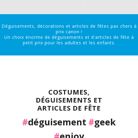
Déguisements, décorations et articles de fêtes pas chers à
prix canon !
Un choix énorme de déguisements et d'articles de fête à
petit prix pour les adultes et les enfants.
COSTUMES,
DÉGUISEMENTS ET
ARTICLES DE FÊTE
#
déguisement
#
geek
#
enjoy