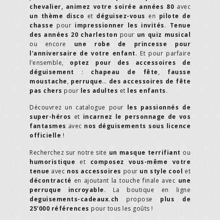
chevalier,
animez votre soirée années 80
avec
un thème disco
et
déguisez-vous
en
pilote de
chasse
pour
impressionner les invités
.
Tenue
des années 20 charleston
pour
un quiz musical
ou encore
une robe de princesse pour
l'anniversaire de votre enfant
. Et pour parfaire
l’ensemble,
optez pour des accessoires de
déguisement
:
chapeau de fête
,
fausse
moustache
,
perruque
…
des accessoires de fête
pas chers
pour
les adultes
et
les enfants
.
Découvrez un catalogue pour
les passionnés de
super-héros
et
incarnez le personnage de vos
fantasmes
avec
nos déguisements sous licence
officielle
!
Recherchez sur notre site
un masque terrifiant
ou
humoristique
et
composez vous-même votre
tenue
avec
nos accessoires
pour
un style cool
et
décontracté
en ajoutant la touche finale avec
une
perruque incroyable
. La boutique en ligne
deguisements-cadeaux.ch
propose
plus de
25'000 références
pour tous les goûts !