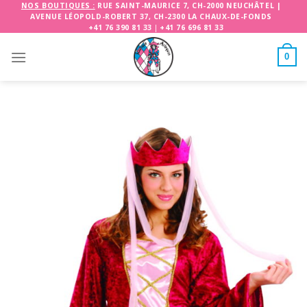
Skip
NOS BOUTIQUES :
RUE SAINT-MAURICE 7, CH-2000 NEUCHÂTEL
|
AVENUE LÉOPOLD-ROBERT 37, CH-2300 LA CHAUX-DE-FONDS
to
+41 76 390 81 33
|
+41 76 696 81 33
content
0