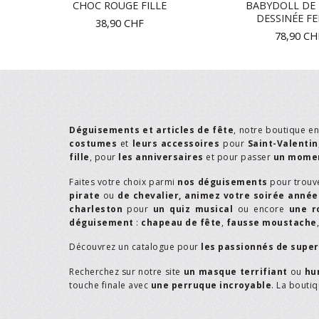
N
CHOC ROUGE FILLE
BABYDOLL DE
DESSINÉE F
38,90
CHF
78,90
CH
Déguisements et articles de fête
, notre boutique e
costumes
et
leurs accessoires
pour
Saint-Valentin
fille
, pour
les anniversaires
et pour passer
un momen
Faites votre choix parmi
nos déguisements
pour trouv
pirate
ou
de chevalier,
animez votre soirée année
charleston
pour
un quiz musical
ou encore
une r
déguisement
:
chapeau de fête
,
fausse moustache
Découvrez un catalogue pour
les passionnés de supe
Recherchez sur notre site
un masque terrifiant
ou
hu
touche finale avec
une perruque incroyable
. La bouti