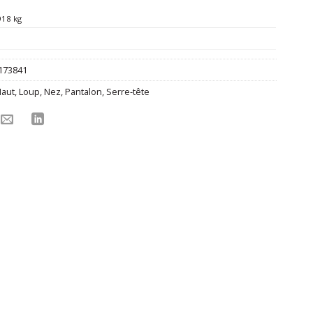
918 kg
173841
aut
,
Loup
,
Nez
,
Pantalon
,
Serre-tête