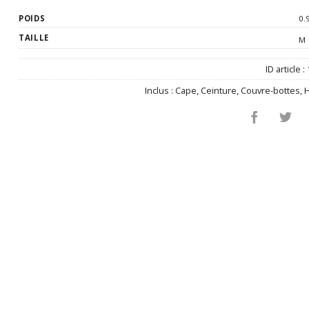
POIDS
0.
TAILLE
M
ID article :
Inclus :
Cape
,
Ceinture
,
Couvre-bottes
,
H