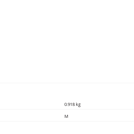
0.918 kg
M