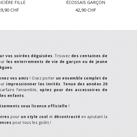
ICIÈRE FILLE
ÉCOSSAIS GARÇON
29,90
CHF
42,90
CHF
ur vos soirées déguisées
. Trouvez
des centaines de
our
les enterrements de vie de garçon ou de jeune
lègues
.
enez vos amis
! Osez porter
un ensemble complet de
our
impressionner les invités
.
Tenue des années 20
parfaire l’ensemble,
optez pour des accessoires de
les enfants
.
isements sous licence officielle
!
oires
pour
un style cool
et
décontracté
en ajoutant la
rences
pour tous les goûts !