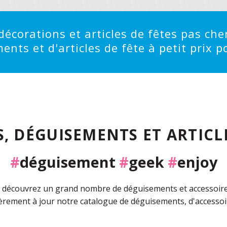
écorations et articles de fêtes pas cher
ts et d'articles de fête à petit prix po
, DÉGUISEMENTS ET ARTICLE
#
déguisement
#
geek
#
enjoy
découvrez un grand nombre de déguisements et accessoires 
rement à jour notre catalogue de déguisements, d'accessoir