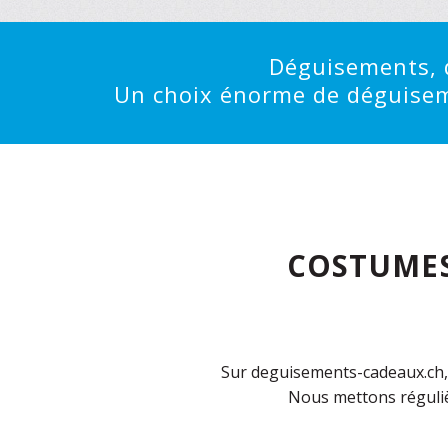
Déguisements, d
Un choix énorme de déguisemen
COSTUMES
Sur deguisements-cadeaux.ch, 
Nous mettons réguliè