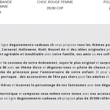
 BANDE
CHOC ROUGE FEMME
POL
EMME
39,90
CHF
F
n ligne
deguisements-cadeaux.ch
vous propose
tous les thèmes po
,
Carnaval
,
Halloween
,
Noël
,
Nouvel An
et
des idées originales
p
t agréable et inoubliable
avec
votre famille
,
vos amis
ou
vos col
er
le costume de votre événement
,
soyez le plus original
et
surpr
s 80
avec
un thème disco
et
déguisez-vous
en
pilote de chasse
p
obe de princesse pour l'anniversaire de votre enfant
. Et pour 
,
perruque
…
des accessoires de fête pas chers
pour
les adultes
et
r-héros
et
incarnez le personnage de vos fantasmes
avec
nos dégu
moristique
et
composez vous-même votre tenue
avec
nos access
que en ligne
deguisements-cadeaux.ch
propose
plus de 25'000 réfé