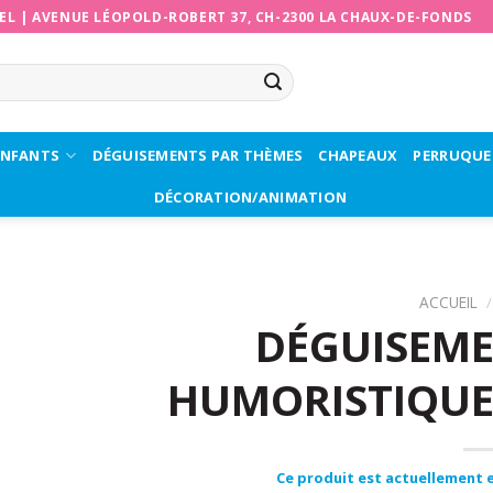
EL
|
AVENUE LÉOPOLD-ROBERT 37, CH-2300 LA CHAUX-DE-FONDS
ENFANTS
DÉGUISEMENTS PAR THÈMES
CHAPEAUX
PERRUQUE
DÉCORATION/ANIMATION
ACCUEIL
/
DÉGUISEME
HUMORISTIQUE
Ce produit est actuellement e