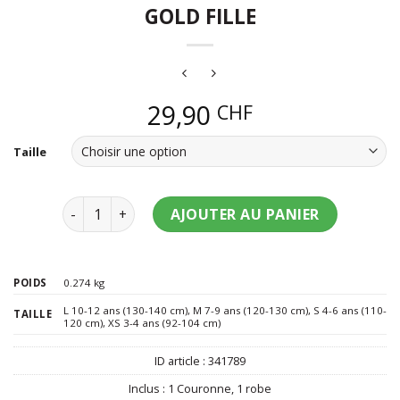
GOLD FILLE
29,90
CHF
Taille
quantité de Déguisement princesse rose gold fille
AJOUTER AU PANIER
POIDS
0.274 kg
L 10-12 ans (130-140 cm)
,
M 7-9 ans (120-130 cm)
,
S 4-6 ans (110-
TAILLE
120 cm)
,
XS 3-4 ans (92-104 cm)
ID article :
341789
Inclus :
1 Couronne
,
1 robe