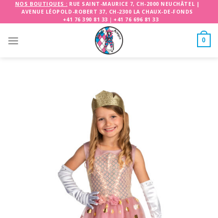
Skip
NOS BOUTIQUES :
RUE SAINT-MAURICE 7, CH-2000 NEUCHÂTEL
|
AVENUE LÉOPOLD-ROBERT 37, CH-2300 LA CHAUX-DE-FONDS
to
+41 76 390 81 33
|
+41 76 696 81 33
content
0