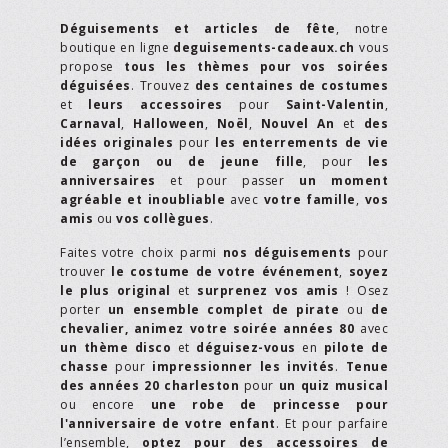
Déguisements et articles de fête
, notre
boutique en ligne
deguisements-cadeaux.ch
vous
propose
tous les thèmes pour vos soirées
déguisées
. Trouvez
des centaines de costumes
et
leurs accessoires
pour
Saint-Valentin
,
Carnaval
,
Halloween
,
Noël
,
Nouvel An
et
des
idées originales
pour
les enterrements de vie
de garçon ou de jeune fille
, pour
les
anniversaires
et pour passer
un moment
agréable et inoubliable
avec
votre famille
,
vos
amis
ou
vos collègues
.
Faites votre choix parmi
nos déguisements
pour
trouver
le costume de votre événement
,
soyez
le plus original
et
surprenez vos amis
! Osez
porter
un ensemble complet de pirate
ou
de
chevalier,
animez votre soirée années 80
avec
un thème disco
et
déguisez-vous
en
pilote de
chasse
pour
impressionner les invités
.
Tenue
des années 20 charleston
pour
un quiz musical
ou encore
une robe de princesse pour
l'anniversaire de votre enfant
. Et pour parfaire
l’ensemble,
optez pour des accessoires de