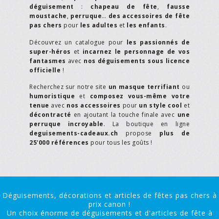
déguisement
:
chapeau de fête
,
fausse
moustache
,
perruque
…
des accessoires de fête
pas chers
pour
les adultes
et
les enfants
.
Découvrez un catalogue pour
les passionnés de
super-héros
et
incarnez le personnage de vos
fantasmes
avec
nos déguisements sous licence
officielle
!
Recherchez sur notre site
un masque terrifiant
ou
humoristique
et
composez vous-même votre
tenue
avec
nos accessoires
pour
un style cool
et
décontracté
en ajoutant la touche finale avec
une
perruque incroyable
. La boutique en ligne
deguisements-cadeaux.ch
propose
plus de
25'000 références
pour tous les goûts !
Déguisements, décorations et articles de fêtes pas chers à
prix canon !
Un choix énorme de déguisements et d'articles de fête à