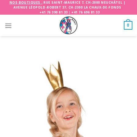
Skip
NOS BOUTIQUES :
RUE SAINT-MAURICE 7, CH-2000 NEUCHÂTEL
|
AVENUE LÉOPOLD-ROBERT 37, CH-2300 LA CHAUX-DE-FONDS
to
+41 76 390 81 33
|
+41 76 696 81 33
content
0