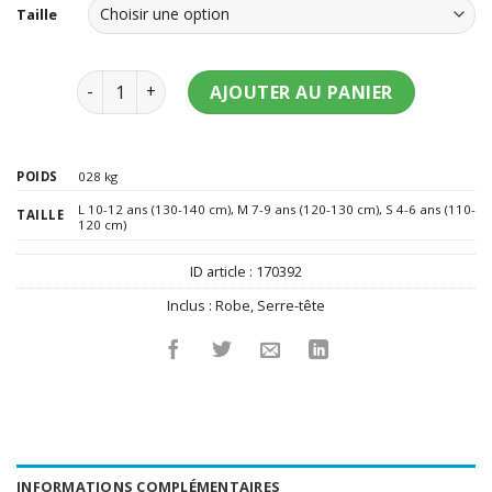
Taille
quantité de Déguisement princesse rose et doré fil
AJOUTER AU PANIER
POIDS
028 kg
L 10-12 ans (130-140 cm)
,
M 7-9 ans (120-130 cm)
,
S 4-6 ans (110-
TAILLE
120 cm)
ID article :
170392
Inclus :
Robe
,
Serre-tête
INFORMATIONS COMPLÉMENTAIRES