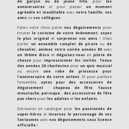
de garçon ou de jeune fille
, pour
les
anniversaires
et pour passer
un moment
agréable et inoubliable
avec
votre famille
,
vos
amis
ou
vos collègues
.
Faites votre choix parmi
nos déguisements
pour
trouver
le costume de votre événement
,
soyez
le plus original
et
surprenez vos amis
! Osez
porter
un ensemble complet de pirate
ou
de
chevalier,
animez votre soirée années 80
avec
un thème disco
et
déguisez-vous
en
pilote de
chasse
pour
impressionner les invités
.
Tenue
des années 20 charleston
pour
un quiz musical
ou encore
une robe de princesse pour
l'anniversaire de votre enfant
. Et pour parfaire
l’ensemble,
optez pour des accessoires de
déguisement
:
chapeau de fête
,
fausse
moustache
,
perruque
…
des accessoires de fête
pas chers
pour
les adultes
et
les enfants
.
Découvrez un catalogue pour
les passionnés de
super-héros
et
incarnez le personnage de vos
fantasmes
avec
nos déguisements sous licence
officielle
!