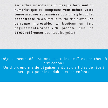
Recherchez sur notre site
un masque terrifiant
ou
humoristique
et
composez vous-même votre
tenue
avec
nos accessoires
pour
un style cool
et
décontracté
en ajoutant la touche finale avec
une
perruque incroyable
. La boutique en ligne
deguisements-cadeaux.ch
propose
plus de
25'000 références
pour tous les goûts !
Déguisements, décorations et articles de fêtes pas chers à
prix canon !
Un choix énorme de déguisements et d'articles de fête à
petit prix pour les adultes et les enfants.