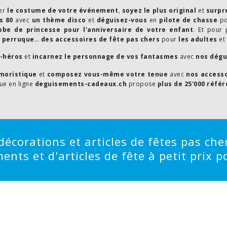
er
le costume de votre événement
,
soyez le plus original
et
surpr
s 80
avec
un thème disco
et
déguisez-vous
en
pilote de chasse
p
obe de princesse pour l'anniversaire de votre enfant
. Et pour 
,
perruque
…
des accessoires de fête pas chers
pour
les adultes
et
r-héros
et
incarnez le personnage de vos fantasmes
avec
nos dégu
moristique
et
composez vous-même votre tenue
avec
nos access
que en ligne
deguisements-cadeaux.ch
propose
plus de 25'000 réfé
écorations et articles de fêtes pas cher
ts et d'articles de fête à petit prix po