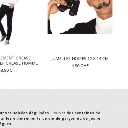
SEMENT GREASE
JUMELLES NOIRES 12 X 14 CM
REP GREASE HOMME
4,90
CHF
48,90
CHF
ur vos soirées déguisées
. Trouvez
des centaines de
our
les enterrements de vie de garçon ou de jeune
lègues
.