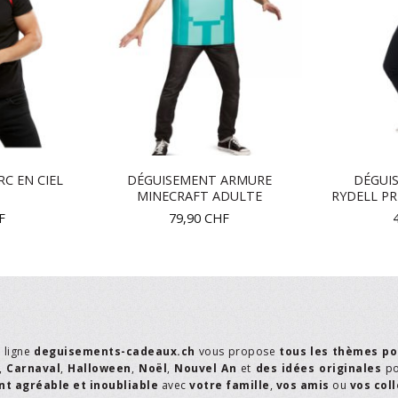
RC EN CIEL
DÉGUISEMENT ARMURE
DÉGUI
MINECRAFT ADULTE
RYDELL P
F
79,90
CHF
n ligne
deguisements-cadeaux.ch
vous propose
tous les thèmes po
,
Carnaval
,
Halloween
,
Noël
,
Nouvel An
et
des idées originales
p
t agréable et inoubliable
avec
votre famille
,
vos amis
ou
vos col