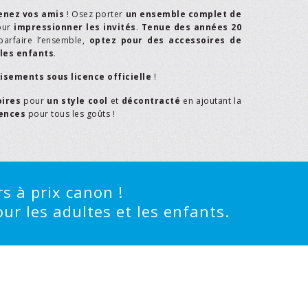
enez vos amis
! Osez porter
un ensemble complet de
our
impressionner les invités
.
Tenue des années 20
parfaire l’ensemble,
optez pour des accessoires de
les enfants
.
isements sous licence officielle
!
oires
pour
un style cool
et
décontracté
en ajoutant la
rences
pour tous les goûts !
s à prix canon !
ur les adultes et les enfants.