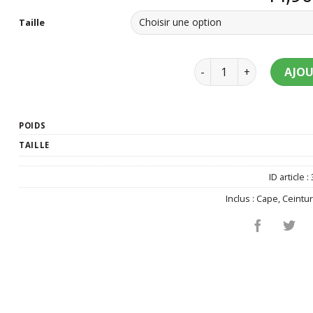
Taille
quantité de Déguisemen
AJOU
POIDS
TAILLE
ID article :
Inclus :
Cape
,
Ceintu