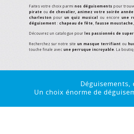
Faites votre choix parmi
nos déguisements
pour trouv
pirate
ou
de chevalier,
animez votre soirée année
charleston
pour
un quiz musical
ou encore
une r
déguisement
:
chapeau de fête
,
fausse moustache
Découvrez un catalogue pour
les passionnés de supe
Recherchez sur notre site
un masque terrifiant
ou
hu
touche finale avec
une perruque incroyable
. La bouti
Déguisements, d
Un choix énorme de déguisemen