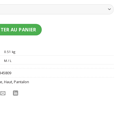
t prince royal adulte
TER AU PANIER
0.51 kg
M / L
345809
re
,
Haut
,
Pantalon