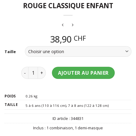
ROUGE CLASSIQUE ENFANT
38,90
CHF
Taille
quantité de Déguisement Power Ranger rouge clas
AJOUTER AU PANIER
POIDS
0.26 kg
TAILLE
5 à 6 ans (110 à 116 cm)
,
7 à 8 ans (122 à 128 cm)
ID article :
344831
Inclus :
1 combinaison
,
1 demi-masque