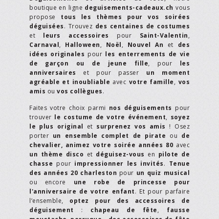
boutique en ligne
deguisements-cadeaux.ch
vous
propose
tous les thèmes pour vos soirées
déguisées
. Trouvez
des centaines de costumes
et
leurs accessoires
pour
Saint-Valentin
,
Carnaval
,
Halloween
,
Noël
,
Nouvel An
et
des
idées originales
pour
les enterrements de vie
de garçon ou de jeune fille
, pour
les
anniversaires
et pour passer
un moment
agréable et inoubliable
avec
votre famille
,
vos
amis
ou
vos collègues
.
Faites votre choix parmi
nos déguisements
pour
trouver
le costume de votre événement
,
soyez
le plus original
et
surprenez vos amis
! Osez
porter
un ensemble complet de pirate
ou
de
chevalier,
animez votre soirée années 80
avec
un thème disco
et
déguisez-vous
en
pilote de
chasse
pour
impressionner les invités
.
Tenue
des années 20 charleston
pour
un quiz musical
ou encore
une robe de princesse pour
l'anniversaire de votre enfant
. Et pour parfaire
l’ensemble,
optez pour des accessoires de
déguisement
:
chapeau de fête
,
fausse