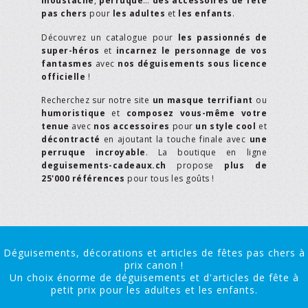
moustache
,
perruque
…
des accessoires de fête
pas chers
pour
les adultes
et
les enfants
.
Découvrez un catalogue pour
les passionnés de
super-héros
et
incarnez le personnage de vos
fantasmes
avec
nos déguisements sous licence
officielle
!
Recherchez sur notre site
un masque terrifiant
ou
humoristique
et
composez vous-même votre
tenue
avec
nos accessoires
pour
un style cool
et
décontracté
en ajoutant la touche finale avec
une
perruque incroyable
. La boutique en ligne
deguisements-cadeaux.ch
propose
plus de
25'000 références
pour tous les goûts !
Déguisements, décorations et articles de fêtes pas chers à
prix canon !
Un choix énorme de déguisements et d'articles de fête à
petit prix pour les adultes et les enfants.