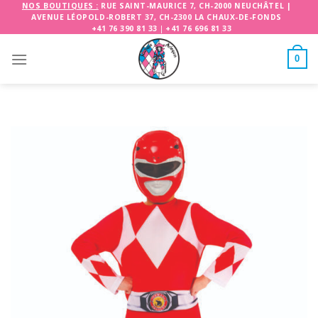
Skip
NOS BOUTIQUES :
RUE SAINT-MAURICE 7, CH-2000 NEUCHÂTEL
|
AVENUE LÉOPOLD-ROBERT 37, CH-2300 LA CHAUX-DE-FONDS
to
+41 76 390 81 33
|
+41 76 696 81 33
content
0