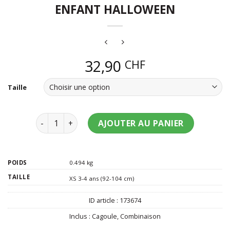
ENFANT HALLOWEEN
32,90
CHF
Taille
quantité de Déguisement diable rouge enfant Hall
AJOUTER AU PANIER
POIDS
0.494 kg
TAILLE
XS 3-4 ans (92-104 cm)
ID article :
173674
Inclus :
Cagoule
,
Combinaison