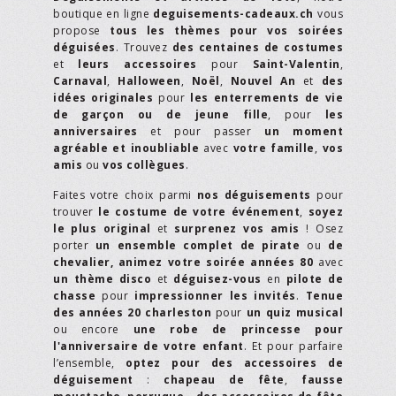
boutique en ligne
deguisements-cadeaux.ch
vous
propose
tous les thèmes pour vos soirées
déguisées
. Trouvez
des centaines de costumes
et
leurs accessoires
pour
Saint-Valentin
,
Carnaval
,
Halloween
,
Noël
,
Nouvel An
et
des
idées originales
pour
les enterrements de vie
de garçon ou de jeune fille
, pour
les
anniversaires
et pour passer
un moment
agréable et inoubliable
avec
votre famille
,
vos
amis
ou
vos collègues
.
Faites votre choix parmi
nos déguisements
pour
trouver
le costume de votre événement
,
soyez
le plus original
et
surprenez vos amis
! Osez
porter
un ensemble complet de pirate
ou
de
chevalier,
animez votre soirée années 80
avec
un thème disco
et
déguisez-vous
en
pilote de
chasse
pour
impressionner les invités
.
Tenue
des années 20 charleston
pour
un quiz musical
ou encore
une robe de princesse pour
l'anniversaire de votre enfant
. Et pour parfaire
l’ensemble,
optez pour des accessoires de
déguisement
:
chapeau de fête
,
fausse