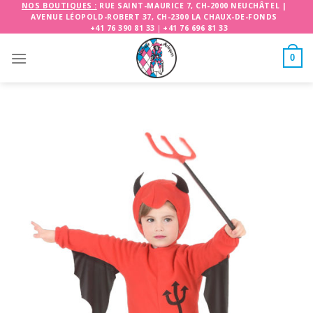
Skip
NOS BOUTIQUES :
RUE SAINT-MAURICE 7, CH-2000 NEUCHÂTEL
|
AVENUE LÉOPOLD-ROBERT 37, CH-2300 LA CHAUX-DE-FONDS
to
+41 76 390 81 33
|
+41 76 696 81 33
content
0