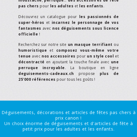
moustache
,
perruque
…
des accessoires de fête
pas chers
pour
les adultes
et
les enfants
.
Découvrez un catalogue pour
les passionnés de
super-héros
et
incarnez le personnage de vos
fantasmes
avec
nos déguisements sous licence
officielle
!
Recherchez sur notre site
un masque terrifiant
ou
humoristique
et
composez vous-même votre
tenue
avec
nos accessoires
pour
un style cool
et
décontracté
en ajoutant la touche finale avec
une
perruque incroyable
. La boutique en ligne
deguisements-cadeaux.ch
propose
plus de
25'000 références
pour tous les goûts !
Déguisements, décorations et articles de fêtes pas chers à
prix canon !
Un choix énorme de déguisements et d'articles de fête à
petit prix pour les adultes et les enfants.