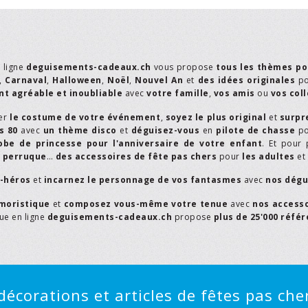
n ligne
deguisements-cadeaux.ch
vous propose
tous les thèmes po
,
Carnaval
,
Halloween
,
Noël
,
Nouvel An
et
des idées originales
p
t agréable et inoubliable
avec
votre famille
,
vos amis
ou
vos col
er
le costume de votre événement
,
soyez le plus original
et
surpr
s 80
avec
un thème disco
et
déguisez-vous
en
pilote de chasse
p
obe de princesse pour l'anniversaire de votre enfant
. Et pour 
,
perruque
…
des accessoires de fête pas chers
pour
les adultes
et
r-héros
et
incarnez le personnage de vos fantasmes
avec
nos dégu
moristique
et
composez vous-même votre tenue
avec
nos access
que en ligne
deguisements-cadeaux.ch
propose
plus de 25'000 réfé
écorations et articles de fêtes pas cher