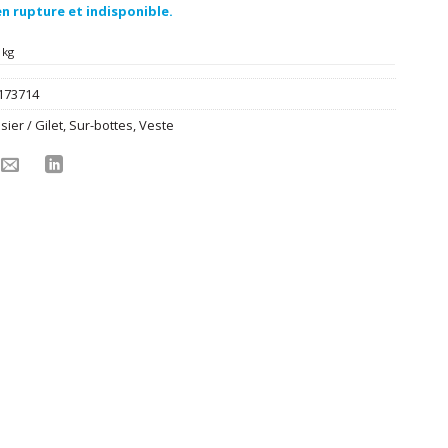
n rupture et indisponible.
 kg
173714
ier / Gilet
,
Sur-bottes
,
Veste