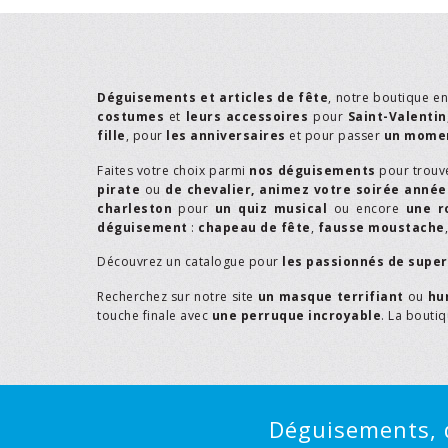
Déguisements et articles de fête
, notre boutique e
costumes
et
leurs accessoires
pour
Saint-Valentin
fille
, pour
les anniversaires
et pour passer
un momen
Faites votre choix parmi
nos déguisements
pour trouv
pirate
ou
de chevalier,
animez votre soirée année
charleston
pour
un quiz musical
ou encore
une r
déguisement
:
chapeau de fête
,
fausse moustache
Découvrez un catalogue pour
les passionnés de supe
Recherchez sur notre site
un masque terrifiant
ou
hu
touche finale avec
une perruque incroyable
. La bouti
Déguisements, d