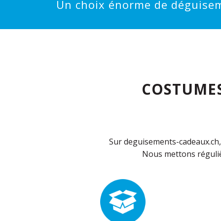
Un choix énorme de déguisemen
COSTUMES
Sur deguisements-cadeaux.ch, 
Nous mettons réguliè