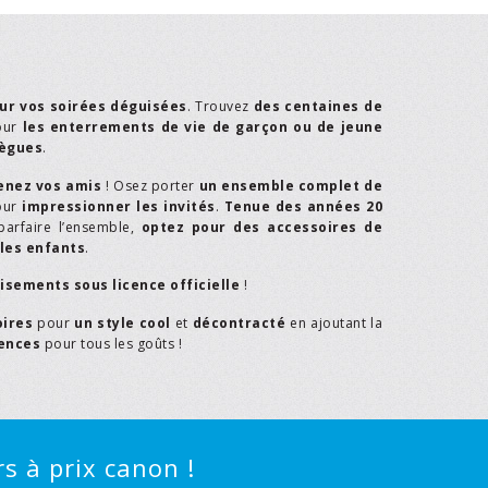
ur vos soirées déguisées
. Trouvez
des centaines de
our
les enterrements de vie de garçon ou de jeune
lègues
.
enez vos amis
! Osez porter
un ensemble complet de
our
impressionner les invités
.
Tenue des années 20
parfaire l’ensemble,
optez pour des accessoires de
les enfants
.
isements sous licence officielle
!
oires
pour
un style cool
et
décontracté
en ajoutant la
rences
pour tous les goûts !
s à prix canon !