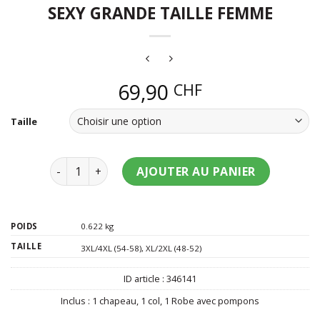
SEXY GRANDE TAILLE FEMME
69,90
CHF
Taille
quantité de Déguisement pierrot blanc sexy grande
AJOUTER AU PANIER
POIDS
0.622 kg
TAILLE
3XL/4XL (54-58)
,
XL/2XL (48-52)
ID article :
346141
Inclus :
1 chapeau
,
1 col
,
1 Robe avec pompons