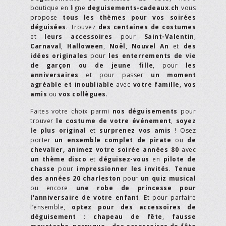
boutique en ligne
deguisements-cadeaux.ch
vous
propose
tous les thèmes pour vos soirées
déguisées
. Trouvez
des centaines de costumes
et
leurs accessoires
pour
Saint-Valentin
,
Carnaval
,
Halloween
,
Noël
,
Nouvel An
et
des
idées originales
pour
les enterrements de vie
de garçon ou de jeune fille
, pour
les
anniversaires
et pour passer
un moment
agréable et inoubliable
avec
votre famille
,
vos
amis
ou
vos collègues
.
Faites votre choix parmi
nos déguisements
pour
trouver
le costume de votre événement
,
soyez
le plus original
et
surprenez vos amis
! Osez
porter
un ensemble complet de pirate
ou
de
chevalier,
animez votre soirée années 80
avec
un thème disco
et
déguisez-vous
en
pilote de
chasse
pour
impressionner les invités
.
Tenue
des années 20 charleston
pour
un quiz musical
ou encore
une robe de princesse pour
l'anniversaire de votre enfant
. Et pour parfaire
l’ensemble,
optez pour des accessoires de
déguisement
:
chapeau de fête
,
fausse