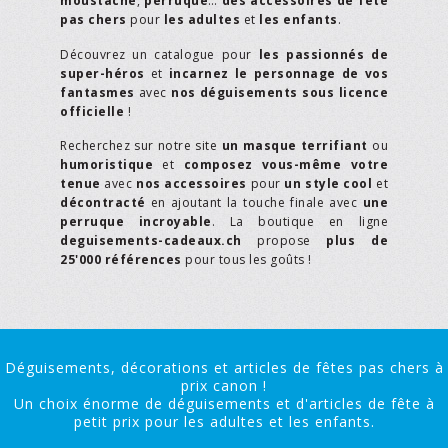
moustache
,
perruque
…
des accessoires de fête
pas chers
pour
les adultes
et
les enfants
.
Découvrez un catalogue pour
les passionnés de
super-héros
et
incarnez le personnage de vos
fantasmes
avec
nos déguisements sous licence
officielle
!
Recherchez sur notre site
un masque terrifiant
ou
humoristique
et
composez vous-même votre
tenue
avec
nos accessoires
pour
un style cool
et
décontracté
en ajoutant la touche finale avec
une
perruque incroyable
. La boutique en ligne
deguisements-cadeaux.ch
propose
plus de
25'000 références
pour tous les goûts !
Déguisements, décorations et articles de fêtes pas chers à
prix canon !
Un choix énorme de déguisements et d'articles de fête à
petit prix pour les adultes et les enfants.