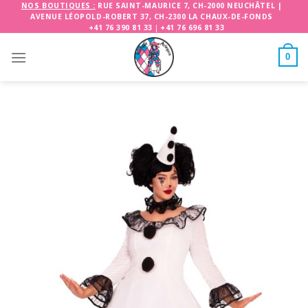
Skip
NOS BOUTIQUES :
RUE SAINT-MAURICE 7, CH-2000 NEUCHÂTEL
|
AVENUE LÉOPOLD-ROBERT 37, CH-2300 LA CHAUX-DE-FONDS
to
+41 76 390 81 33
|
+41 76 696 81 33
content
0