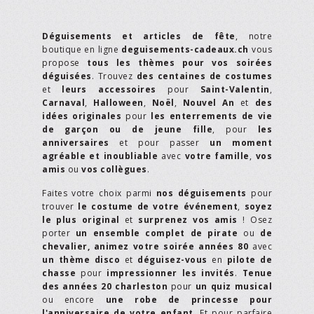
Déguisements et articles de fête
, notre
boutique en ligne
deguisements-cadeaux.ch
vous
propose
tous les thèmes pour vos soirées
déguisées
. Trouvez
des centaines de costumes
et
leurs accessoires
pour
Saint-Valentin
,
Carnaval
,
Halloween
,
Noël
,
Nouvel An
et
des
idées originales
pour
les enterrements de vie
de garçon ou de jeune fille
, pour
les
anniversaires
et pour passer
un moment
agréable et inoubliable
avec
votre famille
,
vos
amis
ou
vos collègues
.
Faites votre choix parmi
nos déguisements
pour
trouver
le costume de votre événement
,
soyez
le plus original
et
surprenez vos amis
! Osez
porter
un ensemble complet de pirate
ou
de
chevalier,
animez votre soirée années 80
avec
un thème disco
et
déguisez-vous
en
pilote de
chasse
pour
impressionner les invités
.
Tenue
des années 20 charleston
pour
un quiz musical
ou encore
une robe de princesse pour
l'anniversaire de votre enfant
. Et pour parfaire