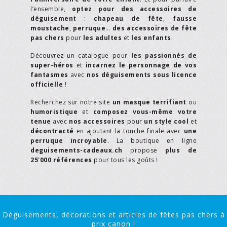
l’ensemble,
optez pour des accessoires de
déguisement
:
chapeau de fête
,
fausse
moustache
,
perruque
…
des accessoires de fête
pas chers
pour
les adultes
et
les enfants
.
Découvrez un catalogue pour
les passionnés de
super-héros
et
incarnez le personnage de vos
fantasmes
avec
nos déguisements sous licence
officielle
!
Recherchez sur notre site
un masque terrifiant
ou
humoristique
et
composez vous-même votre
tenue
avec
nos accessoires
pour
un style cool
et
décontracté
en ajoutant la touche finale avec
une
perruque incroyable
. La boutique en ligne
deguisements-cadeaux.ch
propose
plus de
25'000 références
pour tous les goûts !
Déguisements, décorations et articles de fêtes pas chers à
prix canon !