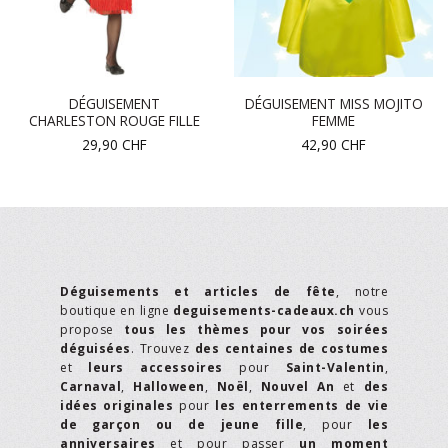
DÉGUISEMENT
DÉGUISEMENT MISS MOJITO
CHARLESTON ROUGE FILLE
FEMME
29,90
CHF
42,90
CHF
Déguisements et articles de fête
, notre
boutique en ligne
deguisements-cadeaux.ch
vous
propose
tous les thèmes pour vos soirées
déguisées
. Trouvez
des centaines de costumes
et
leurs accessoires
pour
Saint-Valentin
,
Carnaval
,
Halloween
,
Noël
,
Nouvel An
et
des
idées originales
pour
les enterrements de vie
de garçon ou de jeune fille
, pour
les
anniversaires
et pour passer
un moment