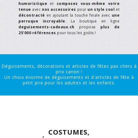
humoristique
et
composez vous-même votre
tenue
avec
nos accessoires
pour
un style cool
et
décontracté
en ajoutant la touche finale avec
une
perruque incroyable
. La boutique en ligne
deguisements-cadeaux.ch
propose
plus de
25'000 références
pour tous les goûts !
Déguisements, décorations et articles de fêtes pas chers à
prix canon !
Un choix énorme de déguisements et d'articles de fête à
petit prix pour les adultes et les enfants.
COSTUMES,