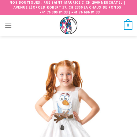
Skip
NOS BOUTIQUES :
RUE SAINT-MAURICE 7, CH-2000 NEUCHÂTEL
|
AVENUE LÉOPOLD-ROBERT 37, CH-2300 LA CHAUX-DE-FONDS
to
+41 76 390 81 33
|
+41 76 696 81 33
content
0