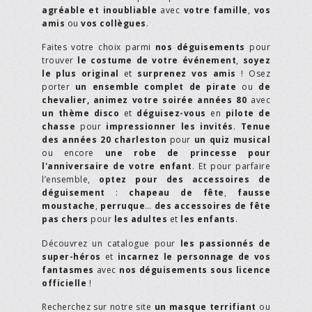
agréable et inoubliable
avec
votre famille
,
vos
amis
ou
vos collègues
.
Faites votre choix parmi
nos déguisements
pour
trouver
le costume de votre événement
,
soyez
le plus original
et
surprenez vos amis
! Osez
porter
un ensemble complet de pirate
ou
de
chevalier,
animez votre soirée années 80
avec
un thème disco
et
déguisez-vous
en
pilote de
chasse
pour
impressionner les invités
.
Tenue
des années 20 charleston
pour
un quiz musical
ou encore
une robe de princesse pour
l'anniversaire de votre enfant
. Et pour parfaire
l’ensemble,
optez pour des accessoires de
déguisement
:
chapeau de fête
,
fausse
moustache
,
perruque
…
des accessoires de fête
pas chers
pour
les adultes
et
les enfants
.
Découvrez un catalogue pour
les passionnés de
super-héros
et
incarnez le personnage de vos
fantasmes
avec
nos déguisements sous licence
officielle
!
Recherchez sur notre site
un masque terrifiant
ou