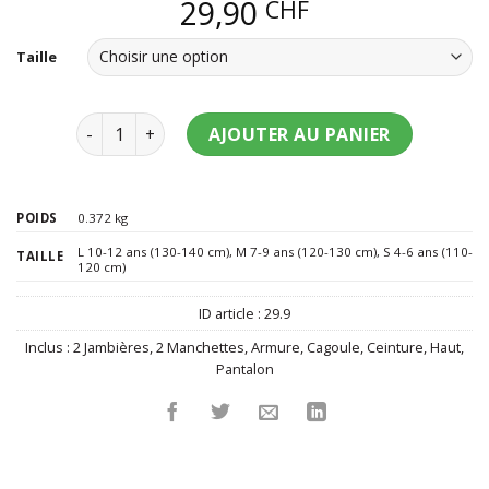
29,90
CHF
Taille
quantité de Déguisement ninja étoile Shuriken gar
AJOUTER AU PANIER
POIDS
0.372 kg
L 10-12 ans (130-140 cm)
,
M 7-9 ans (120-130 cm)
,
S 4-6 ans (110-
TAILLE
120 cm)
ID article :
29.9
Inclus :
2 Jambières
,
2 Manchettes
,
Armure
,
Cagoule
,
Ceinture
,
Haut
,
Pantalon