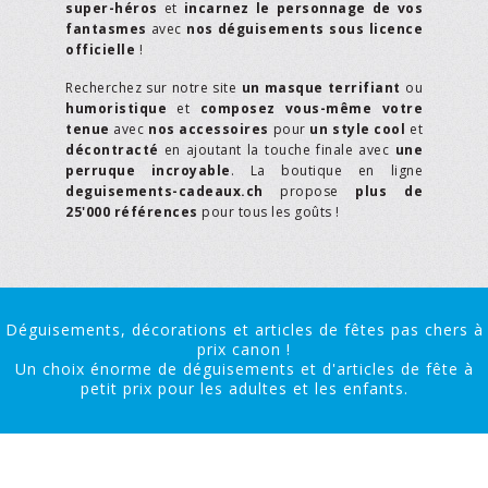
super-héros
et
incarnez le personnage de vos
fantasmes
avec
nos déguisements sous licence
officielle
!
Recherchez sur notre site
un masque terrifiant
ou
humoristique
et
composez vous-même votre
tenue
avec
nos accessoires
pour
un style cool
et
décontracté
en ajoutant la touche finale avec
une
perruque incroyable
. La boutique en ligne
deguisements-cadeaux.ch
propose
plus de
25'000 références
pour tous les goûts !
Déguisements, décorations et articles de fêtes pas chers à
prix canon !
Un choix énorme de déguisements et d'articles de fête à
petit prix pour les adultes et les enfants.