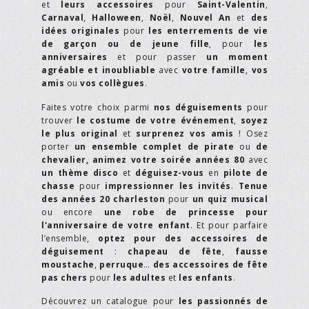
et
leurs accessoires
pour
Saint-Valentin
,
Carnaval
,
Halloween
,
Noël
,
Nouvel An
et
des
idées originales
pour
les enterrements de vie
de garçon ou de jeune fille
, pour
les
anniversaires
et pour passer
un moment
agréable et inoubliable
avec
votre famille
,
vos
amis
ou
vos collègues
.
Faites votre choix parmi
nos déguisements
pour
trouver
le costume de votre événement
,
soyez
le plus original
et
surprenez vos amis
! Osez
porter
un ensemble complet de pirate
ou
de
chevalier,
animez votre soirée années 80
avec
un thème disco
et
déguisez-vous
en
pilote de
chasse
pour
impressionner les invités
.
Tenue
des années 20 charleston
pour
un quiz musical
ou encore
une robe de princesse pour
l'anniversaire de votre enfant
. Et pour parfaire
l’ensemble,
optez pour des accessoires de
déguisement
:
chapeau de fête
,
fausse
moustache
,
perruque
…
des accessoires de fête
pas chers
pour
les adultes
et
les enfants
.
Découvrez un catalogue pour
les passionnés de