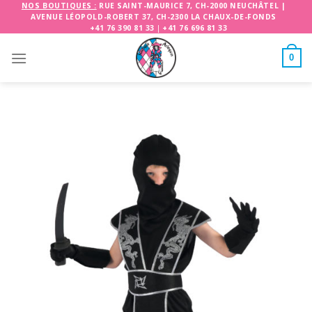
Skip
NOS BOUTIQUES :
RUE SAINT-MAURICE 7, CH-2000 NEUCHÂTEL
|
AVENUE LÉOPOLD-ROBERT 37, CH-2300 LA CHAUX-DE-FONDS
to
+41 76 390 81 33
|
+41 76 696 81 33
content
0