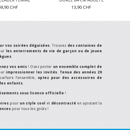
69,90
CHF
13,90
CHF
ur vos soirées déguisées
. Trouvez
des centaines de
our
les enterrements de vie de garçon ou de jeune
lègues
.
enez vos amis
! Osez porter
un ensemble complet de
our
impressionner les invités
.
Tenue des années 20
parfaire l’ensemble,
optez pour des accessoires de
les enfants
.
isements sous licence officielle
!
oires
pour
un style cool
et
décontracté
en ajoutant la
rences
pour tous les goûts !