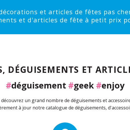
écorations et articles de fêtes pas cher
ts et d'articles de fête à petit prix po
, DÉGUISEMENTS ET ARTICLE
#
déguisement
#
geek
#
enjoy
découvrez un grand nombre de déguisements et accessoires 
rement à jour notre catalogue de déguisements, d'accessoir