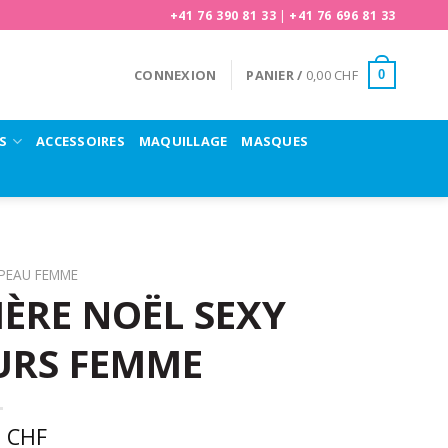
+41 76 390 81 33
|
+41 76 696 81 33
CONNEXION
PANIER /
0,00
CHF
0
S
ACCESSOIRES
MAQUILLAGE
MASQUES
PEAU FEMME
ÈRE NOËL SEXY
URS FEMME
0
CHF