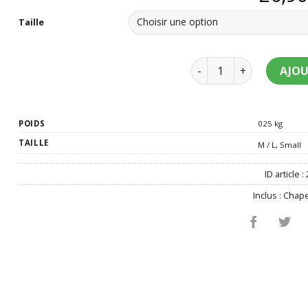
Taille
quantité de Déguiseme
AJOU
POIDS
025 kg
TAILLE
M / L
,
Small
ID article :
Inclus :
Chap