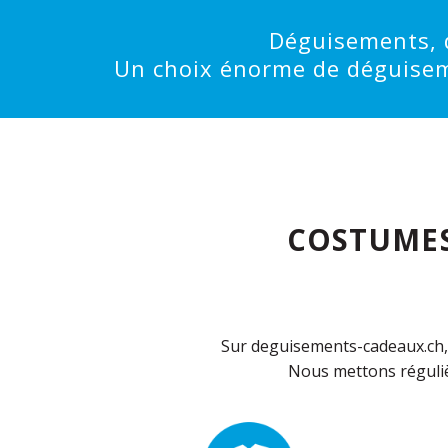
Déguisements, d
Un choix énorme de déguisemen
COSTUMES
Sur deguisements-cadeaux.ch, 
Nous mettons réguliè