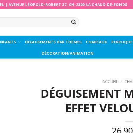
EL
|
AVENUE LÉOPOLD-ROBERT 37, CH-2300 LA CHAUX-DE-FONDS
ENFANTS
DÉGUISEMENTS PAR THÈMES
CHAPEAUX
PERRUQUE
DÉCORATION/ANIMATION
ACCUEIL
/
CHA
DÉGUISEMENT M
EFFET VELO
26,9