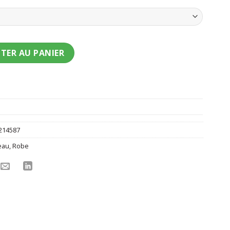
nt mère noël sexy effet velours femme
TER AU PANIER
214587
eau
,
Robe