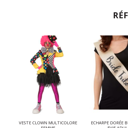
RÉ
R
VESTE CLOWN MULTICOLORE
ECHARPE DORÉE B
FEMME
EVJF ADU