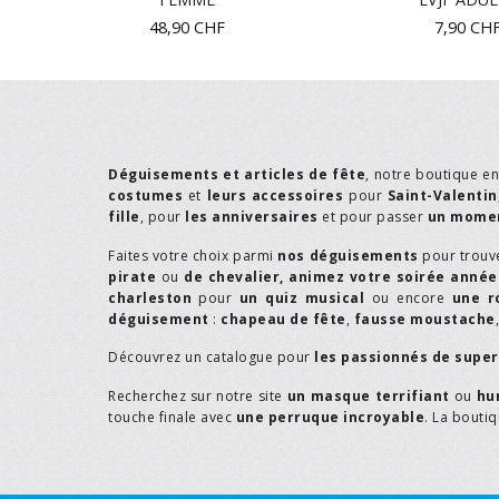
48,90
CHF
7,90
CH
Déguisements et articles de fête
, notre boutique e
costumes
et
leurs accessoires
pour
Saint-Valentin
fille
, pour
les anniversaires
et pour passer
un momen
Faites votre choix parmi
nos déguisements
pour trouv
pirate
ou
de chevalier,
animez votre soirée année
charleston
pour
un quiz musical
ou encore
une r
déguisement
:
chapeau de fête
,
fausse moustache
Découvrez un catalogue pour
les passionnés de supe
Recherchez sur notre site
un masque terrifiant
ou
hu
touche finale avec
une perruque incroyable
. La bouti