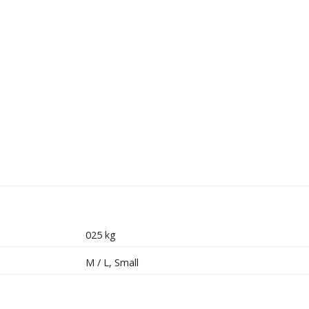
025 kg
M / L
,
Small