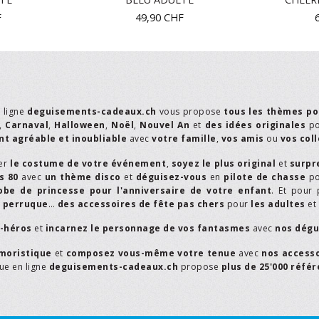
F
49,90
CHF
n ligne
deguisements-cadeaux.ch
vous propose
tous les thèmes po
,
Carnaval
,
Halloween
,
Noël
,
Nouvel An
et
des idées originales
p
t agréable et inoubliable
avec
votre famille
,
vos amis
ou
vos col
er
le costume de votre événement
,
soyez le plus original
et
surpr
s 80
avec
un thème disco
et
déguisez-vous
en
pilote de chasse
p
obe de princesse pour l'anniversaire de votre enfant
. Et pour 
,
perruque
…
des accessoires de fête pas chers
pour
les adultes
et
r-héros
et
incarnez le personnage de vos fantasmes
avec
nos dégu
moristique
et
composez vous-même votre tenue
avec
nos access
que en ligne
deguisements-cadeaux.ch
propose
plus de 25'000 réfé