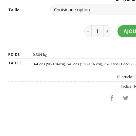
Taille
quantité de Déguisemen
AJOU
POIDS
0.384 kg
TAILLE
3-4 ans (98-104cm)
,
5-6 ans (110-116 cm)
,
7 – 8 ans (122-128
ID article :
Inclus :