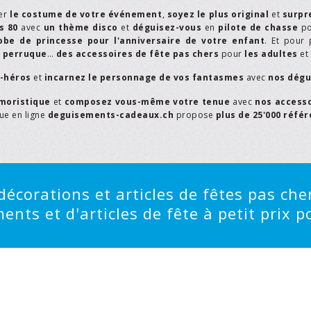
er
le costume de votre événement
,
soyez le plus original
et
surpr
s 80
avec
un thème disco
et
déguisez-vous
en
pilote de chasse
p
obe de princesse pour l'anniversaire de votre enfant
. Et pour 
,
perruque
…
des accessoires de fête pas chers
pour
les adultes
et
r-héros
et
incarnez le personnage de vos fantasmes
avec
nos dégu
moristique
et
composez vous-même votre tenue
avec
nos access
que en ligne
deguisements-cadeaux.ch
propose
plus de 25'000 réfé
écorations et articles de fêtes pas cher
ts et d'articles de fête à petit prix po