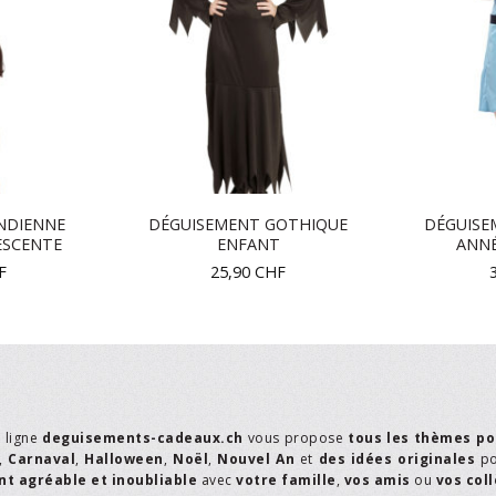
NDIENNE
DÉGUISEMENT GOTHIQUE
DÉGUISE
SCENTE
ENFANT
ANNÉ
F
25,90
CHF
n ligne
deguisements-cadeaux.ch
vous propose
tous les thèmes po
,
Carnaval
,
Halloween
,
Noël
,
Nouvel An
et
des idées originales
p
t agréable et inoubliable
avec
votre famille
,
vos amis
ou
vos col