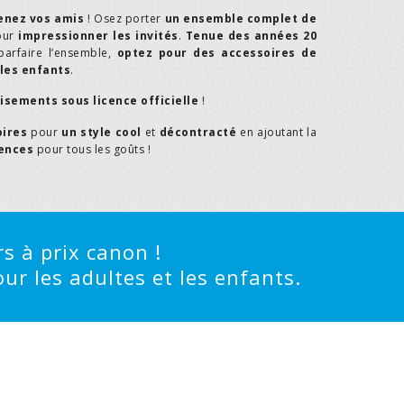
enez vos amis
! Osez porter
un ensemble complet de
our
impressionner les invités
.
Tenue des années 20
parfaire l’ensemble,
optez pour des accessoires de
les enfants
.
isements sous licence officielle
!
oires
pour
un style cool
et
décontracté
en ajoutant la
rences
pour tous les goûts !
s à prix canon !
ur les adultes et les enfants.