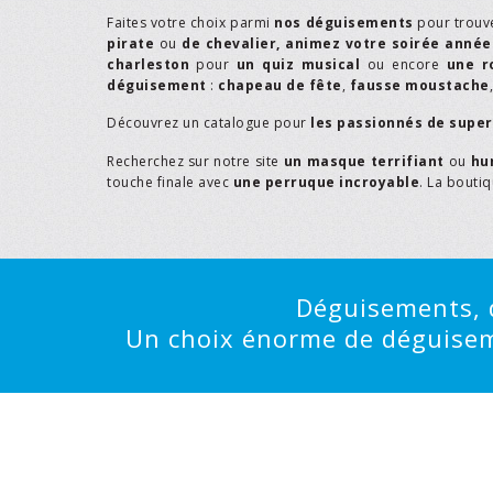
Faites votre choix parmi
nos déguisements
pour trouv
pirate
ou
de chevalier,
animez votre soirée année
charleston
pour
un quiz musical
ou encore
une r
déguisement
:
chapeau de fête
,
fausse moustache
Découvrez un catalogue pour
les passionnés de supe
Recherchez sur notre site
un masque terrifiant
ou
hu
touche finale avec
une perruque incroyable
. La bouti
Déguisements, d
Un choix énorme de déguisemen