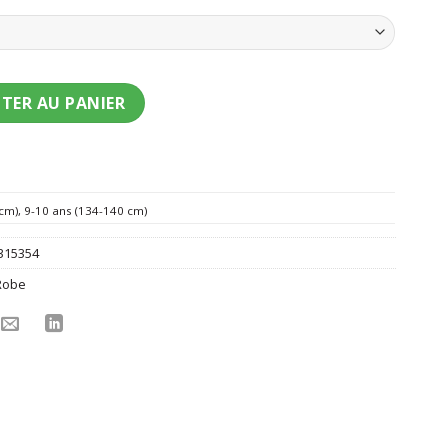
t Maya l'Abeille enfant
TER AU PANIER
 cm)
,
9-10 ans (134-140 cm)
315354
Robe