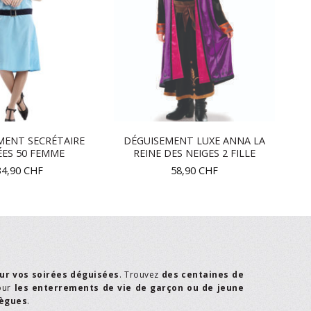
MENT SECRÉTAIRE
DÉGUISEMENT LUXE ANNA LA
ES 50 FEMME
REINE DES NEIGES 2 FILLE
34,90
CHF
58,90
CHF
ur vos soirées déguisées
. Trouvez
des centaines de
our
les enterrements de vie de garçon ou de jeune
lègues
.