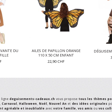
RVANTE DU
AILES DE PAPILLON ORANGE
DÉGUISEM
FILLE
110 X 50 CM ENFANT
F
22,90
CHF
n ligne
deguisements-cadeaux.ch
vous propose
tous les thèmes po
,
Carnaval
,
Halloween
,
Noël
,
Nouvel An
et
des idées originales
p
t agréable et inoubliable
avec
votre famille
,
vos amis
ou
vos col