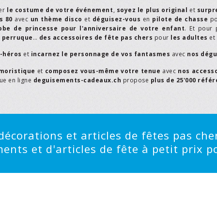
er
le costume de votre événement
,
soyez le plus original
et
surpr
s 80
avec
un thème disco
et
déguisez-vous
en
pilote de chasse
p
obe de princesse pour l'anniversaire de votre enfant
. Et pour 
,
perruque
…
des accessoires de fête pas chers
pour
les adultes
et
r-héros
et
incarnez le personnage de vos fantasmes
avec
nos dégu
moristique
et
composez vous-même votre tenue
avec
nos access
que en ligne
deguisements-cadeaux.ch
propose
plus de 25'000 réfé
écorations et articles de fêtes pas cher
ts et d'articles de fête à petit prix po