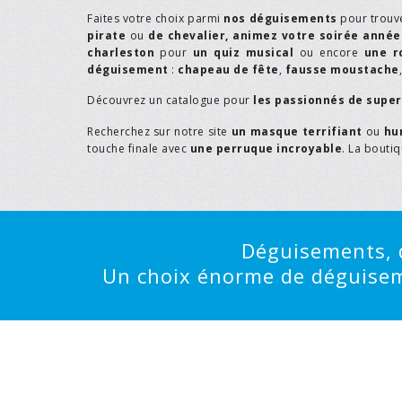
Faites votre choix parmi
nos déguisements
pour trouv
pirate
ou
de chevalier,
animez votre soirée année
charleston
pour
un quiz musical
ou encore
une r
déguisement
:
chapeau de fête
,
fausse moustache
Découvrez un catalogue pour
les passionnés de supe
Recherchez sur notre site
un masque terrifiant
ou
hu
touche finale avec
une perruque incroyable
. La bouti
Déguisements, d
Un choix énorme de déguisemen