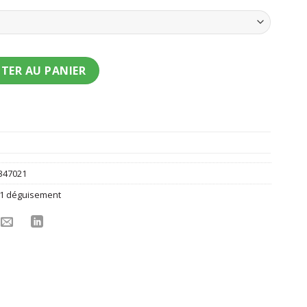
 luxe Stella Pat Patrouille
TER AU PANIER
347021
1 déguisement