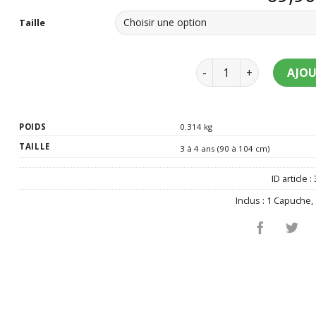
Taille
quantité de Déguisement
AJOU
POIDS
0.314 kg
TAILLE
3 à 4 ans (90 à 104 cm)
ID article :
Inclus :
1 Capuche
,