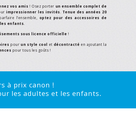
enez vos amis
! Osez porter
un ensemble complet de
our
impressionner les invités
.
Tenue des années 20
parfaire l’ensemble,
optez pour des accessoires de
les enfants
.
isements sous licence officielle
!
oires
pour
un style cool
et
décontracté
en ajoutant la
rences
pour tous les goûts !
s à prix canon !
ur les adultes et les enfants.