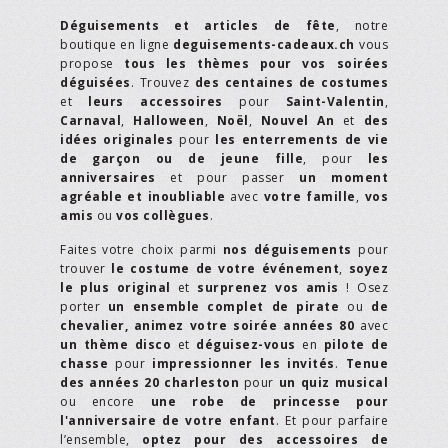
Déguisements et articles de fête
, notre
boutique en ligne
deguisements-cadeaux.ch
vous
propose
tous les thèmes pour vos soirées
déguisées
. Trouvez
des centaines de costumes
et
leurs accessoires
pour
Saint-Valentin
,
Carnaval
,
Halloween
,
Noël
,
Nouvel An
et
des
idées originales
pour
les enterrements de vie
de garçon ou de jeune fille
, pour
les
anniversaires
et pour passer
un moment
agréable et inoubliable
avec
votre famille
,
vos
amis
ou
vos collègues
.
Faites votre choix parmi
nos déguisements
pour
trouver
le costume de votre événement
,
soyez
le plus original
et
surprenez vos amis
! Osez
porter
un ensemble complet de pirate
ou
de
chevalier,
animez votre soirée années 80
avec
un thème disco
et
déguisez-vous
en
pilote de
chasse
pour
impressionner les invités
.
Tenue
des années 20 charleston
pour
un quiz musical
ou encore
une robe de princesse pour
l'anniversaire de votre enfant
. Et pour parfaire
l’ensemble,
optez pour des accessoires de