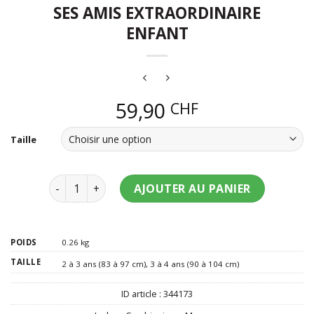
SES AMIS EXTRAORDINAIRE
ENFANT
59,90
CHF
Taille
quantité de Déguisement luxe Spidey et ses amis e
AJOUTER AU PANIER
POIDS
0.26 kg
TAILLE
2 à 3 ans (83 à 97 cm)
,
3 à 4 ans (90 à 104 cm)
ID article :
344173