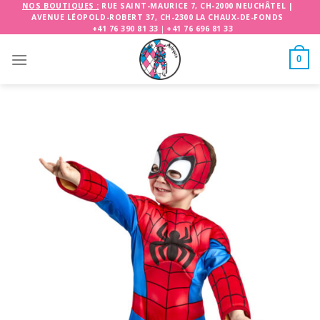
Skip
NOS BOUTIQUES :
RUE SAINT-MAURICE 7, CH-2000 NEUCHÂTEL
|
AVENUE LÉOPOLD-ROBERT 37, CH-2300 LA CHAUX-DE-FONDS
to
+41 76 390 81 33
|
+41 76 696 81 33
content
0