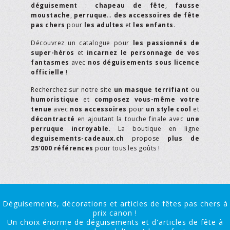
déguisement
:
chapeau de fête
,
fausse
moustache
,
perruque
…
des accessoires de fête
pas chers
pour
les adultes
et
les enfants
.
Découvrez un catalogue pour
les passionnés de
super-héros
et
incarnez le personnage de vos
fantasmes
avec
nos déguisements sous licence
officielle
!
Recherchez sur notre site
un masque terrifiant
ou
humoristique
et
composez vous-même votre
tenue
avec
nos accessoires
pour
un style cool
et
décontracté
en ajoutant la touche finale avec
une
perruque incroyable
. La boutique en ligne
deguisements-cadeaux.ch
propose
plus de
25'000 références
pour tous les goûts !
Déguisements, décorations et articles de fêtes pas chers à
prix canon !
Un choix énorme de déguisements et d'articles de fête à