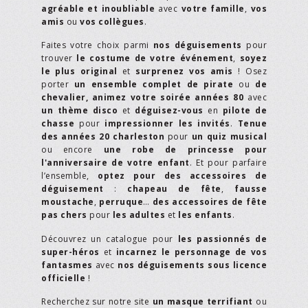
agréable et inoubliable
avec
votre famille
,
vos
amis
ou
vos collègues
.
Faites votre choix parmi
nos déguisements
pour
trouver
le costume de votre événement
,
soyez
le plus original
et
surprenez vos amis
! Osez
porter
un ensemble complet de pirate
ou
de
chevalier,
animez votre soirée années 80
avec
un thème disco
et
déguisez-vous
en
pilote de
chasse
pour
impressionner les invités
.
Tenue
des années 20 charleston
pour
un quiz musical
ou encore
une robe de princesse pour
l'anniversaire de votre enfant
. Et pour parfaire
l’ensemble,
optez pour des accessoires de
déguisement
:
chapeau de fête
,
fausse
moustache
,
perruque
…
des accessoires de fête
pas chers
pour
les adultes
et
les enfants
.
Découvrez un catalogue pour
les passionnés de
super-héros
et
incarnez le personnage de vos
fantasmes
avec
nos déguisements sous licence
officielle
!
Recherchez sur notre site
un masque terrifiant
ou