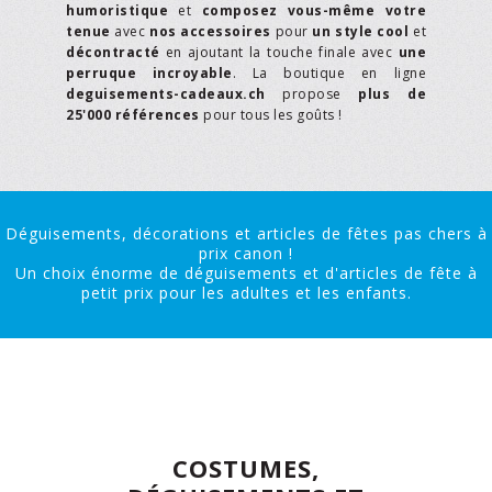
humoristique
et
composez vous-même votre
tenue
avec
nos accessoires
pour
un style cool
et
décontracté
en ajoutant la touche finale avec
une
perruque incroyable
. La boutique en ligne
deguisements-cadeaux.ch
propose
plus de
25'000 références
pour tous les goûts !
Déguisements, décorations et articles de fêtes pas chers à
prix canon !
Un choix énorme de déguisements et d'articles de fête à
petit prix pour les adultes et les enfants.
COSTUMES,