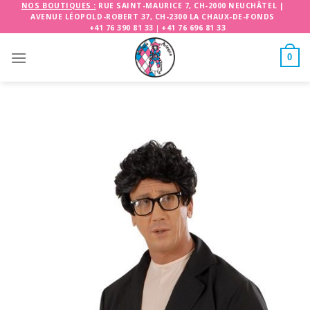
Skip
NOS BOUTIQUES :
RUE SAINT-MAURICE 7, CH-2000 NEUCHÂTEL
|
AVENUE LÉOPOLD-ROBERT 37, CH-2300 LA CHAUX-DE-FONDS
to
+41 76 390 81 33
|
+41 76 696 81 33
content
0