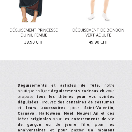
DÉGUISEMENT PRINCESSE
DÉGUISEMENT DE BONBON
DU NIL FEMME
VERT ADULTE
38,90
CHF
49,90
CHF
Déguisements et articles de fête
, notre
boutique en ligne
deguisements-cadeaux.ch
vous
propose
tous les thèmes pour vos soirées
déguisées
. Trouvez
des centaines de costumes
et
leurs accessoires
pour
Saint-Valentin
,
Carnaval
,
Halloween
,
Noël
,
Nouvel An
et
des
idées originales
pour
les enterrements de vie
de garçon ou de jeune fille
, pour
les
anniversaires
et pour passer
un moment