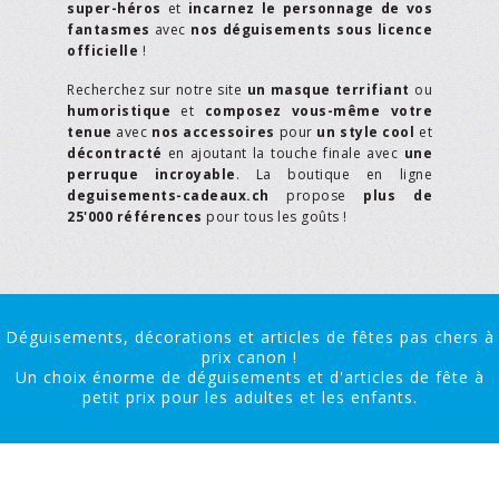
super-héros
et
incarnez le personnage de vos
fantasmes
avec
nos déguisements sous licence
officielle
!
Recherchez sur notre site
un masque terrifiant
ou
humoristique
et
composez vous-même votre
tenue
avec
nos accessoires
pour
un style cool
et
décontracté
en ajoutant la touche finale avec
une
perruque incroyable
. La boutique en ligne
deguisements-cadeaux.ch
propose
plus de
25'000 références
pour tous les goûts !
Déguisements, décorations et articles de fêtes pas chers à
prix canon !
Un choix énorme de déguisements et d'articles de fête à
petit prix pour les adultes et les enfants.