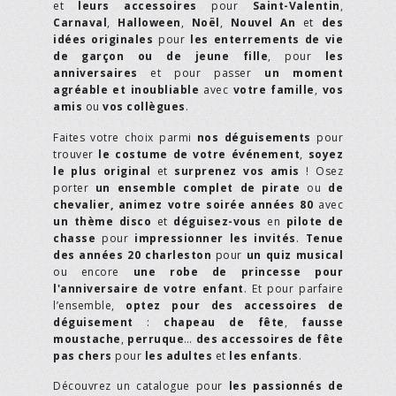
et
leurs accessoires
pour
Saint-Valentin
,
Carnaval
,
Halloween
,
Noël
,
Nouvel An
et
des
idées originales
pour
les enterrements de vie
de garçon ou de jeune fille
, pour
les
anniversaires
et pour passer
un moment
agréable et inoubliable
avec
votre famille
,
vos
amis
ou
vos collègues
.
Faites votre choix parmi
nos déguisements
pour
trouver
le costume de votre événement
,
soyez
le plus original
et
surprenez vos amis
! Osez
porter
un ensemble complet de pirate
ou
de
chevalier,
animez votre soirée années 80
avec
un thème disco
et
déguisez-vous
en
pilote de
chasse
pour
impressionner les invités
.
Tenue
des années 20 charleston
pour
un quiz musical
ou encore
une robe de princesse pour
l'anniversaire de votre enfant
. Et pour parfaire
l’ensemble,
optez pour des accessoires de
déguisement
:
chapeau de fête
,
fausse
moustache
,
perruque
…
des accessoires de fête
pas chers
pour
les adultes
et
les enfants
.
Découvrez un catalogue pour
les passionnés de