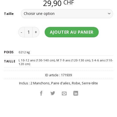
29,90
CHF
Taille
quantité de Déguisement de coccinelle fille
AJOUTER AU PANIER
POIDS
0212 kg
L 10-12 ans (130-140 cm)
,
M 7-9 ans (120-130 cm)
,
S 4-6 ans (110-
TAILLE
120 cm)
ID article :
171939
Inclus :
2 Manchons
,
Paire d'ailes
,
Robe
,
Serre-tête