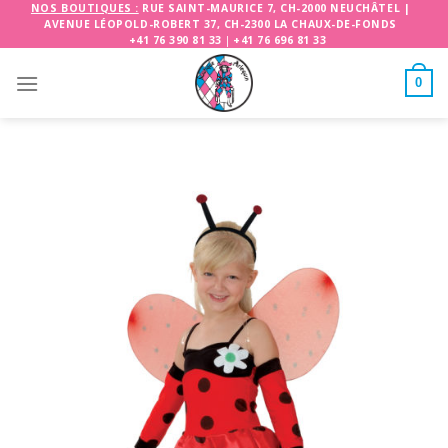
Skip
NOS BOUTIQUES :
RUE SAINT-MAURICE 7, CH-2000 NEUCHÂTEL
|
AVENUE LÉOPOLD-ROBERT 37, CH-2300 LA CHAUX-DE-FONDS
to
+41 76 390 81 33
|
+41 76 696 81 33
content
0