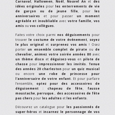
Carnaval
,
Halloween
,
Noël
,
Nouvel An
et
des
idées originales
pour
les enterrements de vie
de garçon ou de jeune fille
, pour
les
anniversaires
et pour passer
un moment
agréable et inoubliable
avec
votre famille
,
vos
amis
ou
vos collègues
.
Faites votre choix parmi
nos déguisements
pour
trouver
le costume de votre événement
,
soyez
le plus original
et
surprenez vos amis
! Osez
porter
un ensemble complet de pirate
ou
de
chevalier,
animez votre soirée années 80
avec
un thème disco
et
déguisez-vous
en
pilote de
chasse
pour
impressionner les invités
.
Tenue
des années 20 charleston
pour
un quiz musical
ou encore
une robe de princesse pour
l'anniversaire de votre enfant
. Et pour parfaire
l’ensemble,
optez pour des accessoires de
déguisement
:
chapeau de fête
,
fausse
moustache
,
perruque
…
des accessoires de fête
pas chers
pour
les adultes
et
les enfants
.
Découvrez un catalogue pour
les passionnés de
super-héros
et
incarnez le personnage de vos