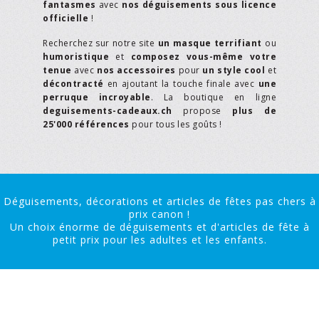
fantasmes
avec
nos déguisements sous licence
officielle
!
Recherchez sur notre site
un masque terrifiant
ou
humoristique
et
composez vous-même votre
tenue
avec
nos accessoires
pour
un style cool
et
décontracté
en ajoutant la touche finale avec
une
perruque incroyable
. La boutique en ligne
deguisements-cadeaux.ch
propose
plus de
25'000 références
pour tous les goûts !
Déguisements, décorations et articles de fêtes pas chers à
prix canon !
Un choix énorme de déguisements et d'articles de fête à
petit prix pour les adultes et les enfants.