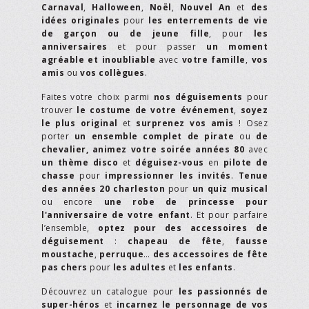
Carnaval
,
Halloween
,
Noël
,
Nouvel An
et
des
idées originales
pour
les enterrements de vie
de garçon ou de jeune fille
, pour
les
anniversaires
et pour passer
un moment
agréable et inoubliable
avec
votre famille
,
vos
amis
ou
vos collègues
.
Faites votre choix parmi
nos déguisements
pour
trouver
le costume de votre événement
,
soyez
le plus original
et
surprenez vos amis
! Osez
porter
un ensemble complet de pirate
ou
de
chevalier,
animez votre soirée années 80
avec
un thème disco
et
déguisez-vous
en
pilote de
chasse
pour
impressionner les invités
.
Tenue
des années 20 charleston
pour
un quiz musical
ou encore
une robe de princesse pour
l'anniversaire de votre enfant
. Et pour parfaire
l’ensemble,
optez pour des accessoires de
déguisement
:
chapeau de fête
,
fausse
moustache
,
perruque
…
des accessoires de fête
pas chers
pour
les adultes
et
les enfants
.
Découvrez un catalogue pour
les passionnés de
super-héros
et
incarnez le personnage de vos