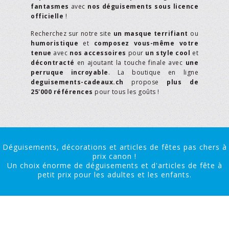
fantasmes
avec
nos déguisements sous licence
officielle
!
Recherchez sur notre site
un masque terrifiant
ou
humoristique
et
composez vous-même votre
tenue
avec
nos accessoires
pour
un style cool
et
décontracté
en ajoutant la touche finale avec
une
perruque incroyable
. La boutique en ligne
deguisements-cadeaux.ch
propose
plus de
25'000 références
pour tous les goûts !
Déguisements, décorations et articles de fêtes pas chers à
prix canon !
Un choix énorme de déguisements et d'articles de fête à
petit prix pour les adultes et les enfants.