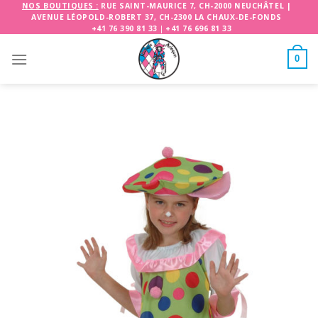
Skip
NOS BOUTIQUES :
RUE SAINT-MAURICE 7, CH-2000 NEUCHÂTEL
|
AVENUE LÉOPOLD-ROBERT 37, CH-2300 LA CHAUX-DE-FONDS
to
+41 76 390 81 33
|
+41 76 696 81 33
content
0