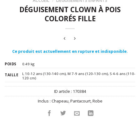
ACCUEIL
/
DÉGUISEMENTS ENFANTS
DÉGUISEMENT CLOWN À POIS
COLORÉS FILLE
Ce produit est actuellement en rupture et indisponible.
POIDS
0.49 kg
L 10-12 ans (130-140 cm)
,
M 7-9 ans (120-130 cm)
,
S 4-6 ans (110-
TAILLE
120 cm)
ID article :
170384
Inclus :
Chapeau
,
Pantacourt
,
Robe