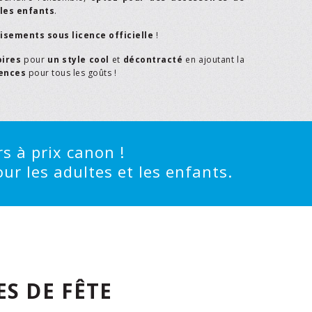
les enfants
.
isements sous licence officielle
!
oires
pour
un style cool
et
décontracté
en ajoutant la
rences
pour tous les goûts !
s à prix canon !
ur les adultes et les enfants.
S DE FÊTE