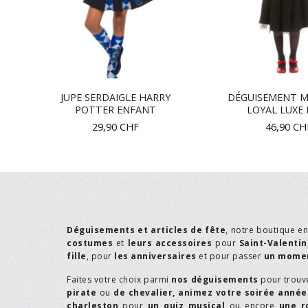
JUPE SERDAIGLE HARRY
DÉGUISEMENT M
ANT
POTTER ENFANT
LOYAL LUXE 
29,90
CHF
46,90
CH
Déguisements et articles de fête
, notre boutique e
costumes
et
leurs accessoires
pour
Saint-Valentin
fille
, pour
les anniversaires
et pour passer
un momen
Faites votre choix parmi
nos déguisements
pour trouv
pirate
ou
de chevalier,
animez votre soirée année
charleston
pour
un quiz musical
ou encore
une r