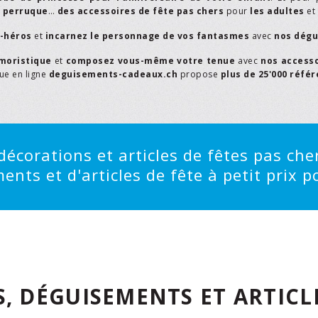
,
perruque
…
des accessoires de fête pas chers
pour
les adultes
et
r-héros
et
incarnez le personnage de vos fantasmes
avec
nos dégu
moristique
et
composez vous-même votre tenue
avec
nos access
que en ligne
deguisements-cadeaux.ch
propose
plus de 25'000 réfé
écorations et articles de fêtes pas cher
ts et d'articles de fête à petit prix po
, DÉGUISEMENTS ET ARTICLE