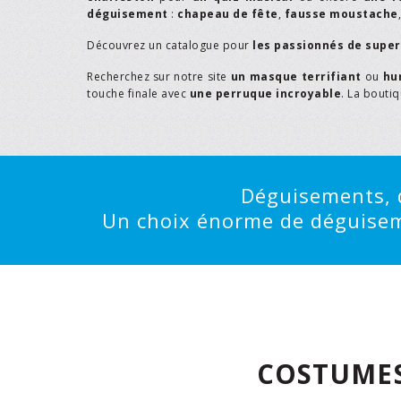
déguisement
:
chapeau de fête
,
fausse moustache
Découvrez un catalogue pour
les passionnés de supe
Recherchez sur notre site
un masque terrifiant
ou
hu
touche finale avec
une perruque incroyable
. La bouti
Déguisements, d
Un choix énorme de déguisemen
COSTUMES