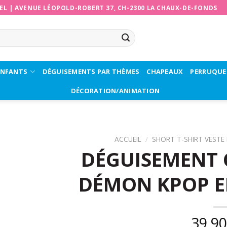
EL
|
AVENUE LÉOPOLD-ROBERT 37, CH-2300 LA CHAUX-DE-FONDS
ENFANTS
DÉGUISEMENTS PAR THÈMES
CHAPEAUX
PERRUQUE
DÉCORATION/ANIMATION
ACCUEIL
/
SHORT T-SHIRT VESTE
DÉGUISEMENT 
DÉMON KPOP EN
39,9