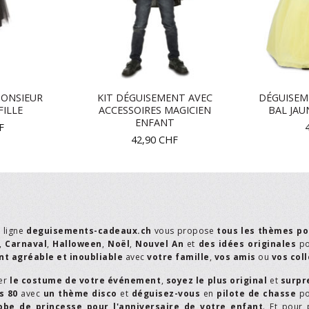
ONSIEUR
KIT DÉGUISEMENT AVEC
DÉGUISEM
FILLE
ACCESSOIRES MAGICIEN
BAL JAU
ENFANT
F
42,90
CHF
n ligne
deguisements-cadeaux.ch
vous propose
tous les thèmes po
,
Carnaval
,
Halloween
,
Noël
,
Nouvel An
et
des idées originales
p
t agréable et inoubliable
avec
votre famille
,
vos amis
ou
vos col
er
le costume de votre événement
,
soyez le plus original
et
surpr
s 80
avec
un thème disco
et
déguisez-vous
en
pilote de chasse
p
obe de princesse pour l'anniversaire de votre enfant
. Et pour 