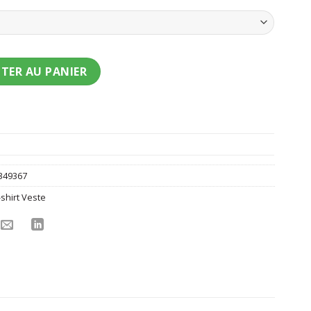
nt Chasseuse de démon Kpop en short fille
TER AU PANIER
349367
-shirt Veste