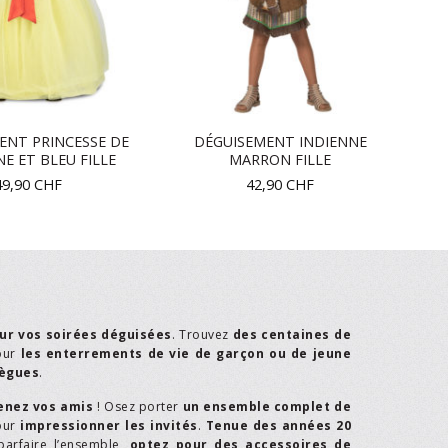
ENT PRINCESSE DE
DÉGUISEMENT INDIENNE
NE ET BLEU FILLE
MARRON FILLE
49,90
CHF
42,90
CHF
ur vos soirées déguisées
. Trouvez
des centaines de
our
les enterrements de vie de garçon ou de jeune
lègues
.
enez vos amis
! Osez porter
un ensemble complet de
our
impressionner les invités
.
Tenue des années 20
parfaire l’ensemble,
optez pour des accessoires de