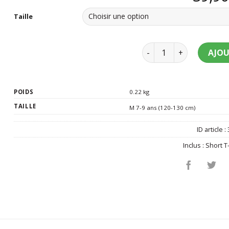
Taille
quantité de Déguiseme
AJOU
POIDS
0.22 kg
TAILLE
M 7-9 ans (120-130 cm)
ID article :
Inclus :
Short T