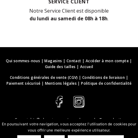
SERVICE CLIENT
Notre Service Client est disponible
du lundi au samedi de 08h à 18h
.
Qui sommes-nous
|
Magasins
|
Contact
|
Accéder à mon compte
|
Guide des tailles
|
Accueil
Conditions générales de vente (CGV)
|
Conditions de livraison
|
Paiement sécurisé
|
Mentions légales
|
Politique de confidentialité
Copyright ©
deguisements-cadeaux.ch
. Tous droits
En poursuivant votre navigation, vous acceptez l'utilisation de cookies pour
réservés.
vous offrir une meilleure expérience utilisateur.
Conception & développement web | webbih.com