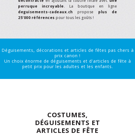
décontracté
en ajoutant la touche finale avec
une
perruque incroyable
. La boutique en ligne
deguisements-cadeaux.ch
propose
plus de
25'000 références
pour tous les goûts !
Déguisements, décorations et articles de fêtes pas chers à
prix canon !
Un choix énorme de déguisements et d'articles de fête à
petit prix pour les adultes et les enfants.
COSTUMES,
DÉGUISEMENTS ET
ARTICLES DE FÊTE