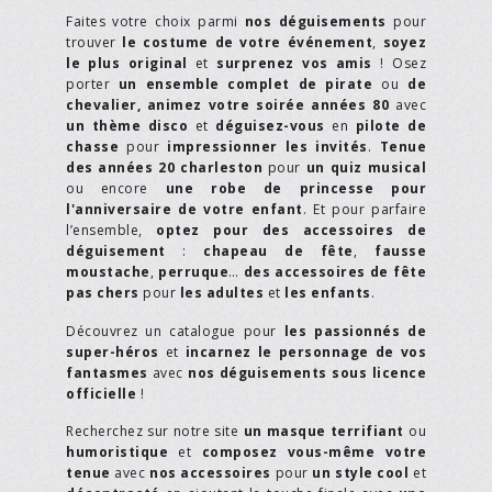
Faites votre choix parmi
nos déguisements
pour
trouver
le costume de votre événement
,
soyez
le plus original
et
surprenez vos amis
! Osez
porter
un ensemble complet de pirate
ou
de
chevalier,
animez votre soirée années 80
avec
un thème disco
et
déguisez-vous
en
pilote de
chasse
pour
impressionner les invités
.
Tenue
des années 20 charleston
pour
un quiz musical
ou encore
une robe de princesse pour
l'anniversaire de votre enfant
. Et pour parfaire
l’ensemble,
optez pour des accessoires de
déguisement
:
chapeau de fête
,
fausse
moustache
,
perruque
…
des accessoires de fête
pas chers
pour
les adultes
et
les enfants
.
Découvrez un catalogue pour
les passionnés de
super-héros
et
incarnez le personnage de vos
fantasmes
avec
nos déguisements sous licence
officielle
!
Recherchez sur notre site
un masque terrifiant
ou
humoristique
et
composez vous-même votre
tenue
avec
nos accessoires
pour
un style cool
et