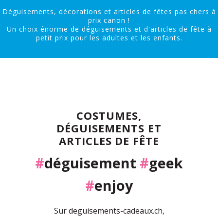
Déguisements, décorations et articles de fêtes pas chers à
prix canon !
Un choix énorme de déguisements et d'articles de fête à
petit prix pour les adultes et les enfants.
COSTUMES,
DÉGUISEMENTS ET
ARTICLES DE FÊTE
#
déguisement
#
geek
#
enjoy
Sur deguisements-cadeaux.ch,