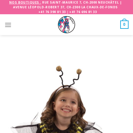
Skip
NOS BOUTIQUES :
RUE SAINT-MAURICE 7, CH-2000 NEUCHÂTEL
|
AVENUE LÉOPOLD-ROBERT 37, CH-2300 LA CHAUX-DE-FONDS
to
+41 76 390 81 33
|
+41 76 696 81 33
content
0