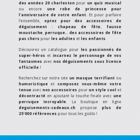
des années 20 charleston
pour
un quiz musical
ou encore
une robe de princesse pour
l'anniversaire de votre enfant
. Et pour parfaire
l’ensemble,
optez pour des accessoires de
déguisement
:
chapeau de fête
,
fausse
moustache
,
perruque
…
des accessoires de fête
pas chers
pour
les adultes
et
les enfants
.
Découvrez un catalogue pour
les passionnés de
super-héros
et
incarnez le personnage de vos
fantasmes
avec
nos déguisements sous licence
officielle
!
Recherchez sur notre site
un masque terrifiant
ou
humoristique
et
composez vous-même votre
tenue
avec
nos accessoires
pour
un style cool
et
décontracté
en ajoutant la touche finale avec
une
perruque incroyable
. La boutique en ligne
deguisements-cadeaux.ch
propose
plus de
25'000 références
pour tous les goûts !