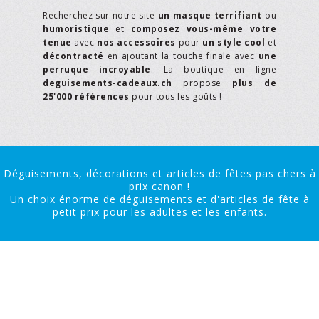
Recherchez sur notre site
un masque terrifiant
ou
humoristique
et
composez vous-même votre
tenue
avec
nos accessoires
pour
un style cool
et
décontracté
en ajoutant la touche finale avec
une
perruque incroyable
. La boutique en ligne
deguisements-cadeaux.ch
propose
plus de
25'000 références
pour tous les goûts !
Déguisements, décorations et articles de fêtes pas chers à
prix canon !
Un choix énorme de déguisements et d'articles de fête à
petit prix pour les adultes et les enfants.