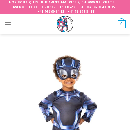
Skip
NOS BOUTIQUES :
RUE SAINT-MAURICE 7, CH-2000 NEUCHÂTEL
|
AVENUE LÉOPOLD-ROBERT 37, CH-2300 LA CHAUX-DE-FONDS
to
+41 76 390 81 33
|
+41 76 696 81 33
content
0