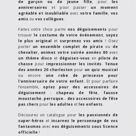
de garçon ou de jeune fille
, pour
les
anniversaires
et pour passer
un moment
agréable et inoubliable
avec
votre famille
,
vos
amis
ou
vos collègues
.
Faites votre choix parmi
nos déguisements
pour
trouver
le costume de votre événement
,
soyez
le plus original
et
surprenez vos amis
! Osez
porter
un ensemble complet de pirate
ou
de
chevalier,
animez votre soirée années 80
avec
un thème disco
et
déguisez-vous
en
pilote de
chasse
pour
impressionner les invités
.
Tenue
des années 20 charleston
pour
un quiz musical
ou encore
une robe de princesse pour
l'anniversaire de votre enfant
. Et pour parfaire
l’ensemble,
optez pour des accessoires de
déguisement
:
chapeau de fête
,
fausse
moustache
,
perruque
…
des accessoires de fête
pas chers
pour
les adultes
et
les enfants
.
Découvrez un catalogue pour
les passionnés de
super-héros
et
incarnez le personnage de vos
fantasmes
avec
nos déguisements sous licence
officielle
!