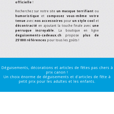
officielle
!
Recherchez sur notre site
un masque terrifiant
ou
humoristique
et
composez vous-même votre
tenue
avec
nos accessoires
pour
un style cool
et
décontracté
en ajoutant la touche finale avec
une
perruque incroyable
. La boutique en ligne
deguisements-cadeaux.ch
propose
plus de
25'000 références
pour tous les goûts !
Déguisements, décorations et articles de fêtes pas chers à
prix canon !
Un choix énorme de déguisements et d'articles de fête à
petit prix pour les adultes et les enfants.