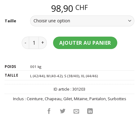
98,90
CHF
Taille
quantité de Déguisement aventurier Steampunk 
AJOUTER AU PANIER
POIDS
001 kg
TAILLE
L (42/44)
,
M (40-42)
,
S (38/40)
,
XL (44/46)
ID article :
301203
Inclus :
Ceinture
,
Chapeau
,
Gilet
,
Mitaine
,
Pantalon
,
Surbottes