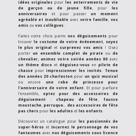
idées originales
pour
les enterrements de vie
de garçon ou de jeune fille
, pour
les
anniversaires
et pour passer
un moment
agréable et inoubliable
avec
votre famille
,
vos
amis
ou
vos collègues
.
Faites votre choix parmi
nos déguisements
pour
trouver
le costume de votre événement
,
soyez
le plus original
et
surprenez vos amis
! Osez
porter
un ensemble complet de pirate
ou
de
chevalier,
animez votre soirée années 80
avec
un thème disco
et
déguisez-vous
en
pilote de
chasse
pour
impressionner les invités
.
Tenue
des années 20 charleston
pour
un quiz musical
ou encore
une robe de princesse pour
l'anniversaire de votre enfant
. Et pour parfaire
l’ensemble,
optez pour des accessoires de
déguisement
:
chapeau de fête
,
fausse
moustache
,
perruque
…
des accessoires de fête
pas chers
pour
les adultes
et
les enfants
.
Découvrez un catalogue pour
les passionnés de
super-héros
et
incarnez le personnage de vos
fantasmes
avec
nos déguisements sous licence