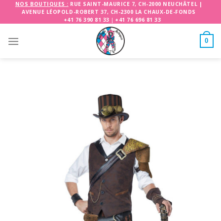
Skip
NOS BOUTIQUES :
RUE SAINT-MAURICE 7, CH-2000 NEUCHÂTEL
|
AVENUE LÉOPOLD-ROBERT 37, CH-2300 LA CHAUX-DE-FONDS
to
+41 76 390 81 33
|
+41 76 696 81 33
content
0