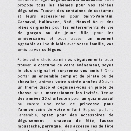
propose
tous les thèmes pour vos soirées
déguisées
. Trouvez
des centaines de costumes
et
leurs accessoires
pour
Saint-Valentin
,
Carnaval
,
Halloween
,
Noël
,
Nouvel An
et
des
idées originales
pour
les enterrements de vie
de garçon ou de jeune fille
, pour
les
anniversaires
et pour passer
un moment
agréable et inoubliable
avec
votre famille
,
vos
amis
ou
vos collègues
.
Faites votre choix parmi
nos déguisements
pour
trouver
le costume de votre événement
,
soyez
le plus original
et
surprenez vos amis
! Osez
porter
un ensemble complet de pirate
ou
de
chevalier,
animez votre soirée années 80
avec
un thème disco
et
déguisez-vous
en
pilote de
chasse
pour
impressionner les invités
.
Tenue
des années 20 charleston
pour
un quiz musical
ou encore
une robe de princesse pour
l'anniversaire de votre enfant
. Et pour parfaire
l’ensemble,
optez pour des accessoires de
déguisement
:
chapeau de fête
,
fausse
moustache
,
perruque
…
des accessoires de fête