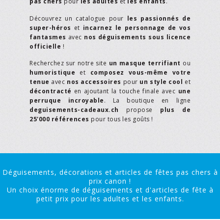
pas chers
pour
les adultes
et
les enfants
.
Découvrez un catalogue pour
les passionnés de
super-héros
et
incarnez le personnage de vos
fantasmes
avec
nos déguisements sous licence
officielle
!
Recherchez sur notre site
un masque terrifiant
ou
humoristique
et
composez vous-même votre
tenue
avec
nos accessoires
pour
un style cool
et
décontracté
en ajoutant la touche finale avec
une
perruque incroyable
. La boutique en ligne
deguisements-cadeaux.ch
propose
plus de
25'000 références
pour tous les goûts !
Déguisements, décorations et articles de fêtes pas chers à
prix canon !
Un choix énorme de déguisements et d'articles de fête à
petit prix pour les adultes et les enfants.