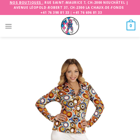
Skip
NOS BOUTIQUES :
RUE SAINT-MAURICE 7, CH-2000 NEUCHÂTEL
|
AVENUE LÉOPOLD-ROBERT 37, CH-2300 LA CHAUX-DE-FONDS
to
+41 76 390 81 33
|
+41 76 696 81 33
content
0