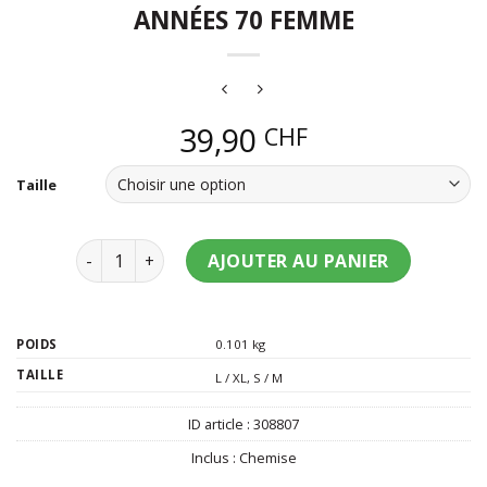
ANNÉES 70 FEMME
39,90
CHF
Taille
quantité de Chemise groovy bubbles années 70 fe
AJOUTER AU PANIER
POIDS
0.101 kg
TAILLE
L / XL
,
S / M
ID article :
308807
Inclus :
Chemise