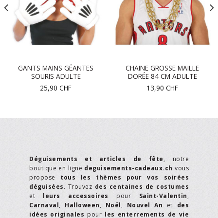
GANTS MAINS GÉANTES
CHAINE GROSSE MAILLE
SOURIS ADULTE
DORÉE 84 CM ADULTE
25,90
CHF
13,90
CHF
Déguisements et articles de fête
, notre
boutique en ligne
deguisements-cadeaux.ch
vous
propose
tous les thèmes pour vos soirées
déguisées
. Trouvez
des centaines de costumes
et
leurs accessoires
pour
Saint-Valentin
,
Carnaval
,
Halloween
,
Noël
,
Nouvel An
et
des
idées originales
pour
les enterrements de vie