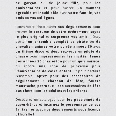
de garçon ou de jeune fille
, pour
les
anniversaires
et pour passer
un moment
agréable et inoubliable
avec
votre famille
,
vos
amis
ou
vos collègues
.
Faites votre choix parmi
nos déguisements
pour
trouver
le costume de votre événement
,
soyez
le plus original
et
surprenez vos amis
! Osez
porter
un ensemble complet de pirate
ou
de
chevalier,
animez votre soirée années 80
avec
un thème disco
et
déguisez-vous
en
pilote de
chasse
pour
impressionner les invités
.
Tenue
des années 20 charleston
pour
un quiz musical
ou encore
une robe de princesse pour
l'anniversaire de votre enfant
. Et pour parfaire
l’ensemble,
optez pour des accessoires de
déguisement
:
chapeau de fête
,
fausse
moustache
,
perruque
…
des accessoires de fête
pas chers
pour
les adultes
et
les enfants
.
Découvrez un catalogue pour
les passionnés de
super-héros
et
incarnez le personnage de vos
fantasmes
avec
nos déguisements sous licence
officielle
!