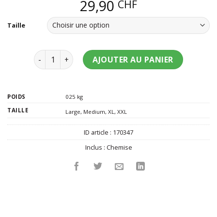
29,90
CHF
Taille
quantité de Chemise disco orange homme
AJOUTER AU PANIER
POIDS
025 kg
TAILLE
Large
,
Medium
,
XL
,
XXL
ID article :
170347
Inclus :
Chemise