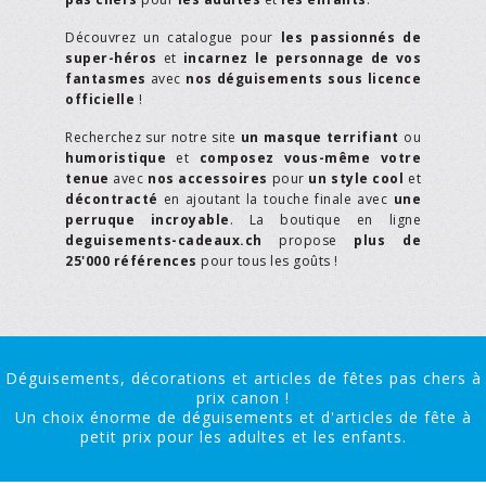
Découvrez un catalogue pour
les passionnés de
super-héros
et
incarnez le personnage de vos
fantasmes
avec
nos déguisements sous licence
officielle
!
Recherchez sur notre site
un masque terrifiant
ou
humoristique
et
composez vous-même votre
tenue
avec
nos accessoires
pour
un style cool
et
décontracté
en ajoutant la touche finale avec
une
perruque incroyable
. La boutique en ligne
deguisements-cadeaux.ch
propose
plus de
25'000 références
pour tous les goûts !
Déguisements, décorations et articles de fêtes pas chers à
prix canon !
Un choix énorme de déguisements et d'articles de fête à
petit prix pour les adultes et les enfants.