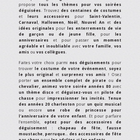
propose
tous les thèmes pour vos soirées
déguisées
. Trouvez
des centaines de costumes
et
leurs accessoires
pour
Saint-Valentin
,
Carnaval
,
Halloween
,
Noël
,
Nouvel An
et
des
idées originales
pour
les enterrements de vie
de garçon ou de jeune fille
, pour
les
anniversaires
et pour passer
un moment
agréable et inoubliable
avec
votre famille
,
vos
amis
ou
vos collègues
.
Faites votre choix parmi
nos déguisements
pour
trouver
le costume de votre événement
,
soyez
le plus original
et
surprenez vos amis
! Osez
porter
un ensemble complet de pirate
ou
de
chevalier,
animez votre soirée années 80
avec
un thème disco
et
déguisez-vous
en
pilote de
chasse
pour
impressionner les invités
.
Tenue
des années 20 charleston
pour
un quiz musical
ou encore
une robe de princesse pour
l'anniversaire de votre enfant
. Et pour parfaire
l’ensemble,
optez pour des accessoires de
déguisement
:
chapeau de fête
,
fausse
moustache
,
perruque
…
des accessoires de fête
pas chers
pour
les adultes
et
les enfants
.