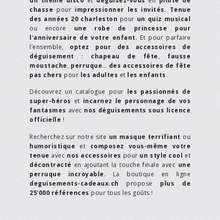
un thème disco
et
déguisez-vous
en
pilote de
chasse
pour
impressionner les invités
.
Tenue
des années 20 charleston
pour
un quiz musical
ou encore
une robe de princesse pour
l'anniversaire de votre enfant
. Et pour parfaire
l’ensemble,
optez pour des accessoires de
déguisement
:
chapeau de fête
,
fausse
moustache
,
perruque
…
des accessoires de fête
pas chers
pour
les adultes
et
les enfants
.
Découvrez un catalogue pour
les passionnés de
super-héros
et
incarnez le personnage de vos
fantasmes
avec
nos déguisements sous licence
officielle
!
Recherchez sur notre site
un masque terrifiant
ou
humoristique
et
composez vous-même votre
tenue
avec
nos accessoires
pour
un style cool
et
décontracté
en ajoutant la touche finale avec
une
perruque incroyable
. La boutique en ligne
deguisements-cadeaux.ch
propose
plus de
25'000 références
pour tous les goûts !