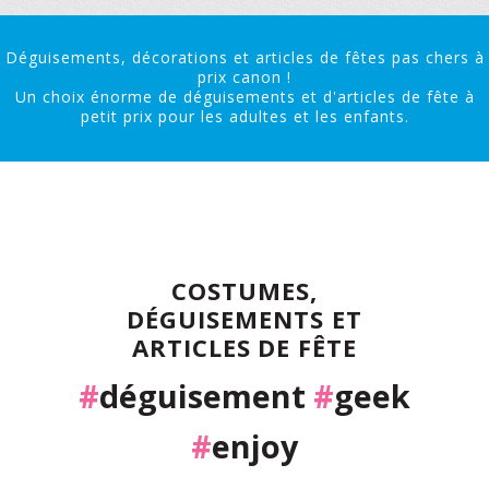
Déguisements, décorations et articles de fêtes pas chers à
prix canon !
Un choix énorme de déguisements et d'articles de fête à
petit prix pour les adultes et les enfants.
COSTUMES,
DÉGUISEMENTS ET
ARTICLES DE FÊTE
#
déguisement
#
geek
#
enjoy