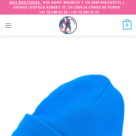
Skip
NOS BOUTIQUES :
RUE SAINT-MAURICE 7, CH-2000 NEUCHÂTEL
|
AVENUE LÉOPOLD-ROBERT 37, CH-2300 LA CHAUX-DE-FONDS
to
+41 76 390 81 33
|
+41 76 696 81 33
content
0