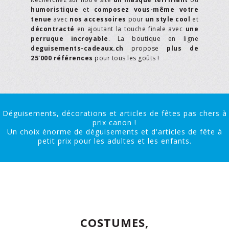
humoristique
et
composez vous-même votre
tenue
avec
nos accessoires
pour
un style cool
et
décontracté
en ajoutant la touche finale avec
une
perruque incroyable
. La boutique en ligne
deguisements-cadeaux.ch
propose
plus de
25'000 références
pour tous les goûts !
Déguisements, décorations et articles de fêtes pas chers à
prix canon !
Un choix énorme de déguisements et d'articles de fête à
petit prix pour les adultes et les enfants.
COSTUMES,