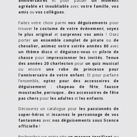
anniversaires
et pour passer
un moment
agréable et inoubliable
avec
votre famille
,
vos
amis
ou
vos collègues
.
Faites votre choix parmi
nos déguisements
pour
trouver
le costume de votre événement
,
soyez
le plus original
et
surprenez vos amis
! Osez
porter
un ensemble complet de pirate
ou
de
chevalier,
animez votre soirée années 80
avec
un thème disco
et
déguisez-vous
en
pilote de
chasse
pour
impressionner les invités
.
Tenue
des années 20 charleston
pour
un quiz musical
ou encore
une robe de princesse pour
l'anniversaire de votre enfant
. Et pour parfaire
l’ensemble,
optez pour des accessoires de
déguisement
:
chapeau de fête
,
fausse
moustache
,
perruque
…
des accessoires de fête
pas chers
pour
les adultes
et
les enfants
.
Découvrez un catalogue pour
les passionnés de
super-héros
et
incarnez le personnage de vos
fantasmes
avec
nos déguisements sous licence
officielle
!
Recherchez sur notre site
un masque terrifiant
ou