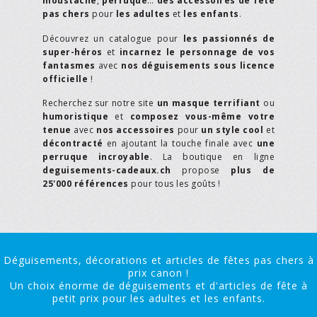
moustache
,
perruque
…
des accessoires de fête
pas chers
pour
les adultes
et
les enfants
.
Découvrez un catalogue pour
les passionnés de
super-héros
et
incarnez le personnage de vos
fantasmes
avec
nos déguisements sous licence
officielle
!
Recherchez sur notre site
un masque terrifiant
ou
humoristique
et
composez vous-même votre
tenue
avec
nos accessoires
pour
un style cool
et
décontracté
en ajoutant la touche finale avec
une
perruque incroyable
. La boutique en ligne
deguisements-cadeaux.ch
propose
plus de
25'000 références
pour tous les goûts !
Déguisements, décorations et articles de fêtes pas chers à
prix canon !
Un choix énorme de déguisements et d'articles de fête à
petit prix pour les adultes et les enfants.