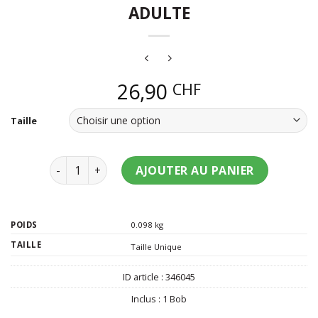
ADULTE
26,90
CHF
Taille
quantité de Bob en poils bleu foncé adulte
AJOUTER AU PANIER
POIDS
0.098 kg
TAILLE
Taille Unique
ID article :
346045
Inclus :
1 Bob