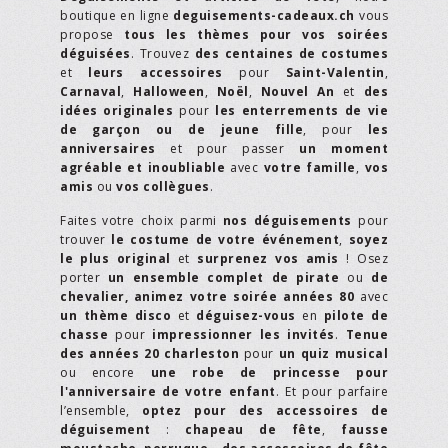
boutique en ligne
deguisements-cadeaux.ch
vous
propose
tous les thèmes pour vos soirées
déguisées
. Trouvez
des centaines de costumes
et
leurs accessoires
pour
Saint-Valentin
,
Carnaval
,
Halloween
,
Noël
,
Nouvel An
et
des
idées originales
pour
les enterrements de vie
de garçon ou de jeune fille
, pour
les
anniversaires
et pour passer
un moment
agréable et inoubliable
avec
votre famille
,
vos
amis
ou
vos collègues
.
Faites votre choix parmi
nos déguisements
pour
trouver
le costume de votre événement
,
soyez
le plus original
et
surprenez vos amis
! Osez
porter
un ensemble complet de pirate
ou
de
chevalier,
animez votre soirée années 80
avec
un thème disco
et
déguisez-vous
en
pilote de
chasse
pour
impressionner les invités
.
Tenue
des années 20 charleston
pour
un quiz musical
ou encore
une robe de princesse pour
l'anniversaire de votre enfant
. Et pour parfaire
l’ensemble,
optez pour des accessoires de
déguisement
:
chapeau de fête
,
fausse