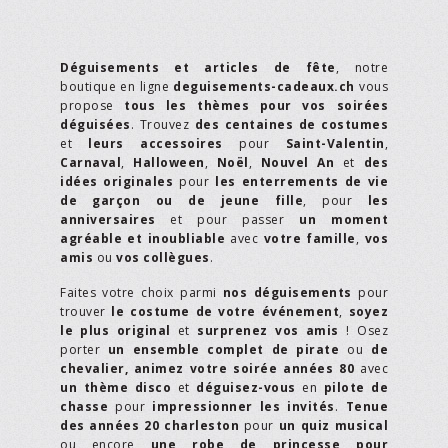
Déguisements et articles de fête
, notre
boutique en ligne
deguisements-cadeaux.ch
vous
propose
tous les thèmes pour vos soirées
déguisées
. Trouvez
des centaines de costumes
et
leurs accessoires
pour
Saint-Valentin
,
Carnaval
,
Halloween
,
Noël
,
Nouvel An
et
des
idées originales
pour
les enterrements de vie
de garçon ou de jeune fille
, pour
les
anniversaires
et pour passer
un moment
agréable et inoubliable
avec
votre famille
,
vos
amis
ou
vos collègues
.
Faites votre choix parmi
nos déguisements
pour
trouver
le costume de votre événement
,
soyez
le plus original
et
surprenez vos amis
! Osez
porter
un ensemble complet de pirate
ou
de
chevalier,
animez votre soirée années 80
avec
un thème disco
et
déguisez-vous
en
pilote de
chasse
pour
impressionner les invités
.
Tenue
des années 20 charleston
pour
un quiz musical
ou encore
une robe de princesse pour