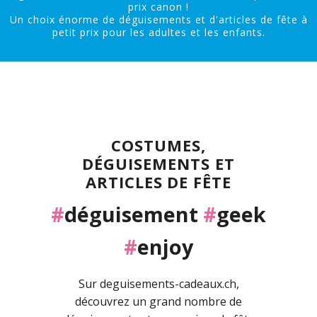
prix canon !
Un choix énorme de déguisements et d'articles de fête à
petit prix pour les adultes et les enfants.
COSTUMES,
DÉGUISEMENTS ET
ARTICLES DE FÊTE
#
déguisement
#
geek
#
enjoy
Sur deguisements-cadeaux.ch,
découvrez un grand nombre de