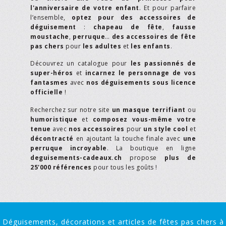
l'anniversaire de votre enfant
. Et pour parfaire
l’ensemble,
optez pour des accessoires de
déguisement
:
chapeau de fête
,
fausse
moustache
,
perruque
…
des accessoires de fête
pas chers
pour
les adultes
et
les enfants
.
Découvrez un catalogue pour
les passionnés de
super-héros
et
incarnez le personnage de vos
fantasmes
avec
nos déguisements sous licence
officielle
!
Recherchez sur notre site
un masque terrifiant
ou
humoristique
et
composez vous-même votre
tenue
avec
nos accessoires
pour
un style cool
et
décontracté
en ajoutant la touche finale avec
une
perruque incroyable
. La boutique en ligne
deguisements-cadeaux.ch
propose
plus de
25'000 références
pour tous les goûts !
Déguisements, décorations et articles de fêtes pas chers à