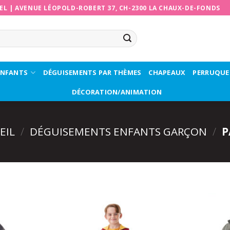
EL
|
AVENUE LÉOPOLD-ROBERT 37, CH-2300 LA CHAUX-DE-FONDS
ENFANTS
DÉGUISEMENTS PAR THÈMES
CHAPEAUX
PERRUQUE
DÉCORATION/ANIMATION
EIL
/
DÉGUISEMENTS ENFANTS GARÇON
/
P