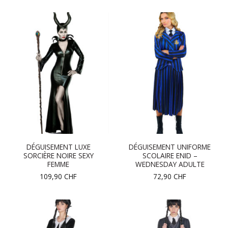
DÉGUISEMENT LUXE
DÉGUISEMENT UNIFORME
SORCIÈRE NOIRE SEXY
SCOLAIRE ENID –
FEMME
WEDNESDAY ADULTE
109,90
CHF
72,90
CHF