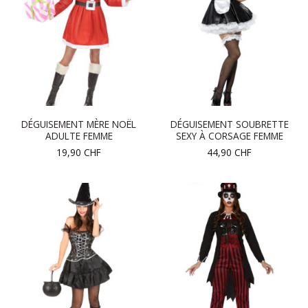
DÉGUISEMENT MÈRE NOËL
DÉGUISEMENT SOUBRETTE
ADULTE FEMME
SEXY À CORSAGE FEMME
19,90
CHF
44,90
CHF