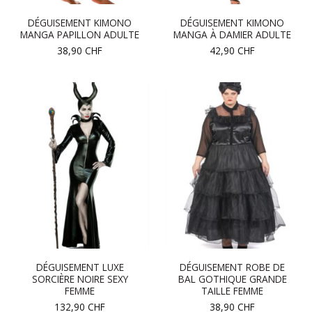
DÉGUISEMENT KIMONO
DÉGUISEMENT KIMONO
MANGA PAPILLON ADULTE
MANGA À DAMIER ADULTE
38,90
CHF
42,90
CHF
DÉGUISEMENT LUXE
DÉGUISEMENT ROBE DE
SORCIÈRE NOIRE SEXY
BAL GOTHIQUE GRANDE
FEMME
TAILLE FEMME
132,90
CHF
38,90
CHF