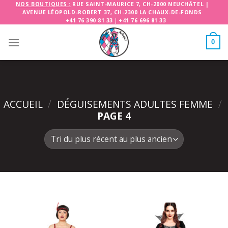
Skip
NOS BOUTIQUES :
RUE SAINT-MAURICE 7, CH-2000 NEUCHÂTEL
|
AVENUE LÉOPOLD-ROBERT 37, CH-2300 LA CHAUX-DE-FONDS
to
+41 76 390 81 33
|
+41 76 696 81 33
content
0
ACCUEIL
/
DÉGUISEMENTS ADULTES FEMME
/
PAGE 4