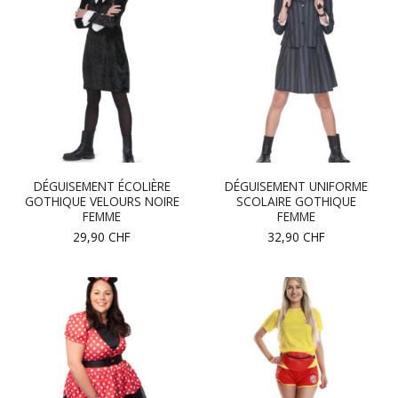
DÉGUISEMENT ÉCOLIÈRE
DÉGUISEMENT UNIFORME
GOTHIQUE VELOURS NOIRE
SCOLAIRE GOTHIQUE
FEMME
FEMME
29,90
CHF
32,90
CHF