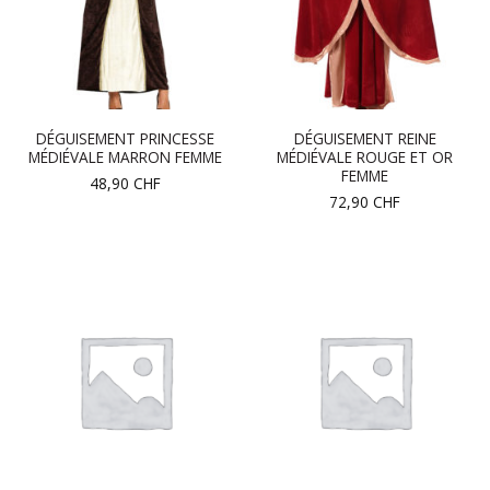
DÉGUISEMENT PRINCESSE
DÉGUISEMENT REINE
MÉDIÉVALE MARRON FEMME
MÉDIÉVALE ROUGE ET OR
FEMME
48,90
CHF
72,90
CHF