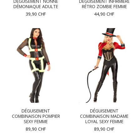
DÉGUISEMENT NONNE
DÉGUISEMENT INFIRMIÈRE
DÉMONIAQUE ADULTE
RÉTRO ZOMBIE FEMME
39,90
CHF
44,90
CHF
DÉGUISEMENT
DÉGUISEMENT
COMBINAISON POMPIER
COMBINAISON MADAME
SEXY FEMME
LOYAL SEXY FEMME
89,90
CHF
89,90
CHF