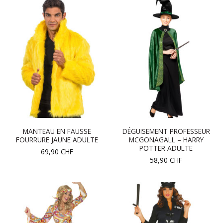
MANTEAU EN FAUSSE
DÉGUISEMENT PROFESSEUR
FOURRURE JAUNE ADULTE
MCGONAGALL – HARRY
POTTER ADULTE
69,90
CHF
58,90
CHF