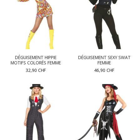
DÉGUISEMENT HIPPIE
DÉGUISEMENT SEXY SWAT
MOTIFS COLORÉS FEMME
FEMME
32,90
CHF
46,90
CHF