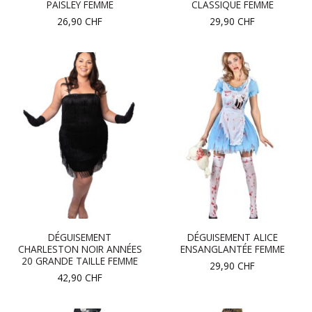
PAISLEY FEMME
CLASSIQUE FEMME
26,90
CHF
29,90
CHF
DÉGUISEMENT
DÉGUISEMENT ALICE
CHARLESTON NOIR ANNÉES
ENSANGLANTÉE FEMME
20 GRANDE TAILLE FEMME
29,90
CHF
42,90
CHF