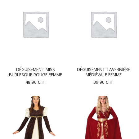
DÉGUISEMENT MISS
DÉGUISEMENT TAVERNIÈRE
BURLESQUE ROUGE FEMME
MÉDIÉVALE FEMME
48,90
CHF
39,90
CHF