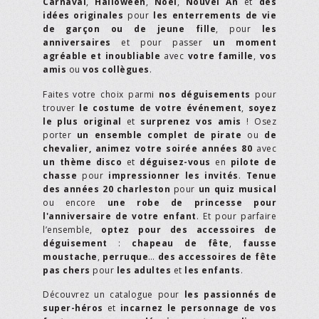
Carnaval
,
Halloween
,
Noël
,
Nouvel An
et
des
idées originales
pour
les enterrements de vie
de garçon ou de jeune fille
, pour
les
anniversaires
et pour passer
un moment
agréable et inoubliable
avec
votre famille
,
vos
amis
ou
vos collègues
.
Faites votre choix parmi
nos déguisements
pour
trouver
le costume de votre événement
,
soyez
le plus original
et
surprenez vos amis
! Osez
porter
un ensemble complet de pirate
ou
de
chevalier,
animez votre soirée années 80
avec
un thème disco
et
déguisez-vous
en
pilote de
chasse
pour
impressionner les invités
.
Tenue
des années 20 charleston
pour
un quiz musical
ou encore
une robe de princesse pour
l'anniversaire de votre enfant
. Et pour parfaire
l’ensemble,
optez pour des accessoires de
déguisement
:
chapeau de fête
,
fausse
moustache
,
perruque
…
des accessoires de fête
pas chers
pour
les adultes
et
les enfants
.
Découvrez un catalogue pour
les passionnés de
super-héros
et
incarnez le personnage de vos