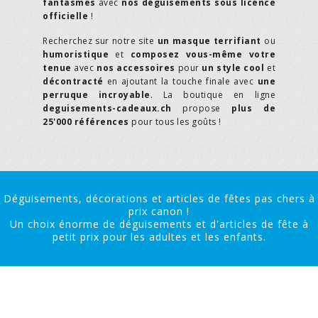
fantasmes
avec
nos déguisements sous licence
officielle
!
Recherchez sur notre site
un masque terrifiant
ou
humoristique
et
composez vous-même votre
tenue
avec
nos accessoires
pour
un style cool
et
décontracté
en ajoutant la touche finale avec
une
perruque incroyable
. La boutique en ligne
deguisements-cadeaux.ch
propose
plus de
25'000 références
pour tous les goûts !
Déguisements, décorations et articles de fêtes pas chers à
prix canon !
Un choix énorme de déguisements et d'articles de fête à
petit prix pour les adultes et les enfants.